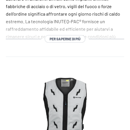
fabbriche di acciaio o di vetro, vigili del fuoco o forze
dell'ordine significa affrontare ogni giorno rischi di caldo
estremo. La tecnologia INUTEQ-PAC® fornisce un
raffreddamento affidabile ed efficiente per aiutarvi a
rimanere sicuri e produttivi, anche nelle condizioni più
PER SAPERNE DI PIÙ
difficili.
I nostri prodotti a base di materiali a cambiamento di fase
(PCM) 100% bio sono le uniche opzioni certificate REACH e
USDA presenti sul mercato e definiscono lo standard di
sicurezza, sostenibilità e prestazioni. Disponibili in una
gamma di cinque temperature da 6,5°C / 44°F a 29°C /
84°F, offrono un raffreddamento preciso e costante su
misura per le vostre esigenze.
Scegliete INUTEQ per una tecnologia refrigerante
avanzata che mantiene la temperatura corporea sotto
controllo e la mente concentrata, indipendentemente