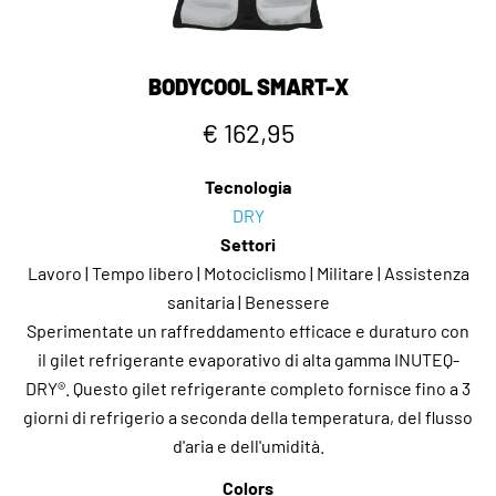
dall'aumento della temperatura. Sconfiggete il caldo con
INUTEQ. Rimanete freschi. Rimanete al sicuro. Mantenete
il controllo.
BODYCOOL SMART-X
€ 162,95
Tecnologia
DRY
Settori
Lavoro | Tempo libero | Motociclismo | Militare | Assistenza
sanitaria | Benessere
Sperimentate un raffreddamento efficace e duraturo con
il gilet refrigerante evaporativo di alta gamma INUTEQ-
DRY®. Questo gilet refrigerante completo fornisce fino a 3
giorni di refrigerio a seconda della temperatura, del flusso
d'aria e dell'umidità.
Colors