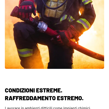
la
T-Shirt Bodycool
con tecnologia INUTEQ-H2O® offrono
sicurezza certificata ISO20471 Classe 2 e ANSI, oltre a 8
ore di refrigerio: basta immergersi, strizzare e indossare.
Bodycool Xtreme
, alimentato da INUTEQ-PVA®, è la nostra
opzione più leggera e aderente, che offre un
raffreddamento intenso da 1 a 4 ore.
Rimanete freschi, sicuri e produttivi con l'innovativo
abbigliamento refrigerante di INUTEQ.
CONDIZIONI ESTREME.
RAFFREDDAMENTO ESTREMO.
Lavorare in ambienti difficili come impianti chimici,