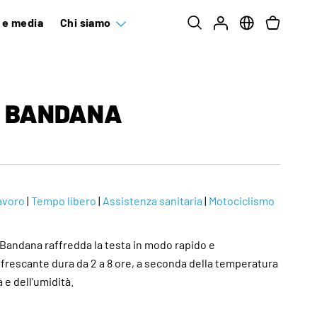
e e media
Chi siamo
 BANDANA
avoro
|
Tempo libero
|
Assistenza sanitaria
|
Motociclismo
andana raffredda la testa in modo rapido e
infrescante dura da 2 a 8 ore, a seconda della temperatura
 e dell'umidità.