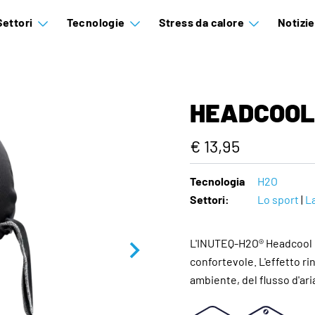
Settori
Tecnologie
Stress da calore
Notizi
HEADCOOL
€ 13,95
Tecnologia
H2O
Settori:
Lo sport
|
L
L'INUTEQ-H2O® Headcool B
confortevole. L'effetto r
ambiente, del flusso d'aria