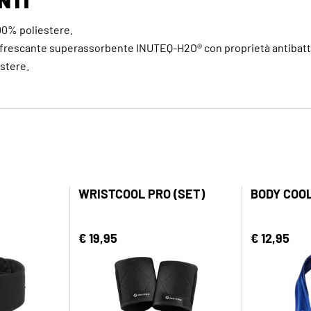
00% poliestere.
nfrescante superassorbente INUTEQ-H2O® con proprietà antibatt
stere.
WRISTCOOL PRO (SET)
BODY COO
€ 19,95
€ 12,95