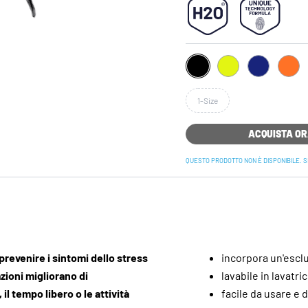
1-Size
ACQUISTA O
QUESTO PRODOTTO NON È DISPONIBILE. S
revenire i sintomi dello stress
incorpora un'escl
zioni migliorano di
lavabile in lavatr
l tempo libero o le attività
facile da usare e d