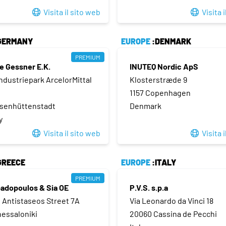
Visita il sito web
Visita 
GERMANY
EUROPE
:DENMARK
PREMIUM
ne Gessner E.K.
INUTEQ Nordic ApS
ndustriepark ArcelorMittal
Klosterstræde 9
1157 Copenhagen
isenhüttenstadt
Denmark
y
Visita il sito web
Visita 
GREECE
EUROPE
:ITALY
PREMIUM
padopoulos & Sia OE
P.V.S. s.p.a
s Antistaseos Street 7A
Via Leonardo da Vinci 18
hessaloniki
20060 Cassina de Pecchi