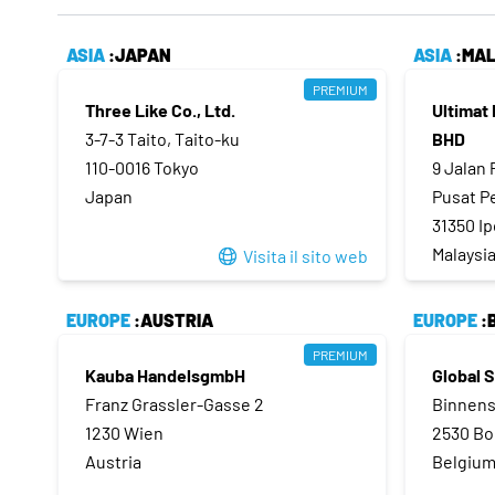
ASIA
:JAPAN
ASIA
:MAL
PREMIUM
Three Like Co., Ltd.
Ultimat 
3-7-3 Taito, Taito-ku
BHD
110-0016 Tokyo
9 Jalan
Japan
Pusat P
31350 Ip
Malaysi
Visita il sito web
EUROPE
:AUSTRIA
EUROPE
:
PREMIUM
Kauba HandelsgmbH
Global 
Franz Grassler-Gasse 2
Binnen
1230 Wien
2530 B
Austria
Belgiu