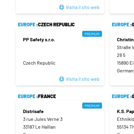
Visita il sito web
EUROPE
:CZECH REPUBLIC
EUROPE
:
PREMIUM
PP Safety s.r.o.
Christi
Straße I
26 5
Czech Republic
15890 E
German
Visita il sito web
EUROPE
:FRANCE
EUROPE
:
PREMIUM
Distrisafe
K.S. Pa
3 rue Jules Verne 3
Ethniki
33187 Le Haillan
55134 T