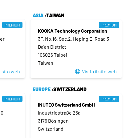
ASIA
:TAIWAN
PREMIUM
PREMIUM
S
KOOKA Technology Corporation
ter
3F, No.16, Sec.2, Heping E. Road 3
Da'an District
106026 Taipei
Taiwan
il sito web
Visita il sito web
EUROPE
:SWITZERLAND
PREMIUM
PREMIUM
INUTEQ Switzerland GmbH
20
Industriestraße 25a
3176 Bösingen
Switzerland