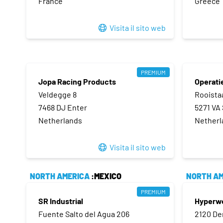
France
Greece
Visita il sito web
PREMIUM
Jopa Racing Products
Operati
Veldegge 8
Rooistaa
7468 DJ Enter
5271 VA 
Netherlands
Netherl
Visita il sito web
NORTH AMERICA
:MEXICO
NORTH AM
PREMIUM
SR Industrial
Hyperw
Fuente Salto del Agua 206
2120 De