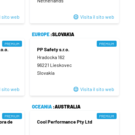
Netherlands
il sito web
Visita il sito web
EUROPE
:SLOVAKIA
PREMIUM
PREMIUM
o.o.
PP Safety s.r.o.
Hradocka 162
96221 Lieskovec
Slovakia
il sito web
Visita il sito web
OCEANIA
:AUSTRALIA
PREMIUM
PREMIUM
ora de
Cool Performance Pty Ltd