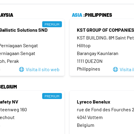
AYSIA
ASIA
:PHILIPPINES
PREMIUM
Ballistic Solutions SND
KST GROUP OF COMPANIE
KST BUILDING, 8M Saint Pe
 Perniagaan Sengat
Hilltop
erniagaan Sengat
Barangay Kaunlaran
oh, Perak
1111 QUEZON
a
Philippines
Visita il sito web
Visita 
BELGIUM
PREMIUM
Safety NV
Lyreco Benelux
steenweg 160
rue de Fond des Fourches 
oechout
4041 Vottem
m
Belgium