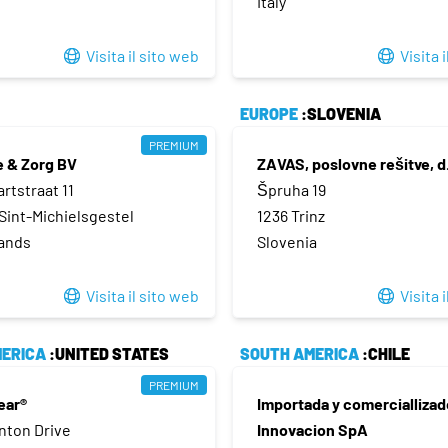
Italy
Visita il sito web
Visita 
EUROPE
:SLOVENIA
PREMIUM
e & Zorg BV
ZAVAS, poslovne rešitve, d.
rtstraat 11
Špruha 19
Sint-Michielsgestel
1236 Trinz
ands
Slovenia
Visita il sito web
Visita 
ERICA
:UNITED STATES
SOUTH AMERICA
:CHILE
PREMIUM
ear®
Importada y comerciallizad
nton Drive
Innovacion SpA