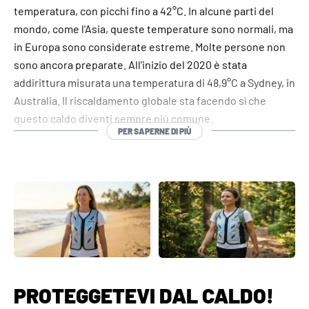
temperatura, con picchi fino a 42°C. In alcune parti del
mondo, come l'Asia, queste temperature sono normali, ma
in Europa sono considerate estreme. Molte persone non
sono ancora preparate. All'inizio del 2020 è stata
addirittura misurata una temperatura di 48,9°C a Sydney, in
Australia. Il riscaldamento globale sta facendo sì che
questo caldo diventi sempre più comune.
PER SAPERNE DI PIÙ
È quindi saggio preparare se stessi e i propri cari al futuro.
Con i prodotti refrigeranti di INUTEQ, potete proteggervi
dal caldo.
Uno dei prodotti di
raffreddamento
più popolari è il gilet
Bodycool Smart-X. Questo gilet leggero e confortevole
funziona per evaporazione. Si riempie con acqua di
rubinetto e inizia immediatamente a raffreddare il corpo.
A seconda delle condizioni, l'effetto refrigerante può
PROTEGGETEVI DAL CALDO!
durare da 8 ore a 3 giorni.