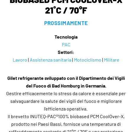
21˚C / 70°F
PROSSIMAMENTE
Tecnologia
PAC
Settori:
Lavoro
|
Assistenza sanitaria
|
Motociclismo
|
Militare
Gilet refrigerante sviluppato con il Dipartimento dei Vigili
del Fuoco di Bad Homburg in Germania.
Gestire efficacemente lo stress da calore è essenziale per
salvaguardare la salute dei vigili del fuoco e migliorare
l'efficienza operativa.
Il brevetto INUTEQ-PAC®100% biobased PCM CoolOver-X,
prodotto nei Paesi Bassi, fornisce una temperatura di
raffreddamento costante di 21°C / 70F e una protezione