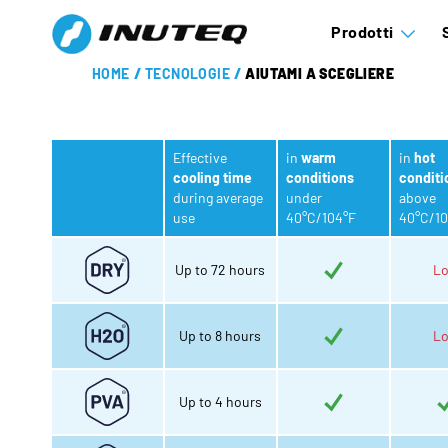
Prodotti
HOME
/
TECNOLOGIE
/
AIUTAMI A SCEGLIERE
Effective
in
warm
in
hot
cooling time
conditions
conditi
during average
under
above
use
40°C/104°F
40°C/10
Up to 72 hours
L
Up to 8 hours
L
Up to 4 hours