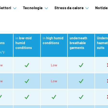
Settori
Tecnologie
Stress da calore
Notizi
in
low-mid
in
high humid
underneath
Undern
ons
humid
conditions
breathable
hazmat/
conditions
garments
suits
4°F
ow
Low
ow
Low