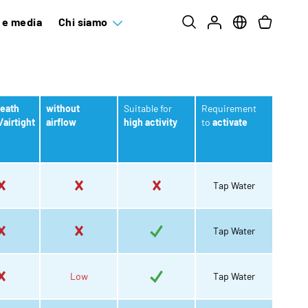
e e media
Chi siamo
eath
without
Suitable for
Requirement
airtight
airflow
high activity
to
activate
Tap Water
Tap Water
Low
Tap Water