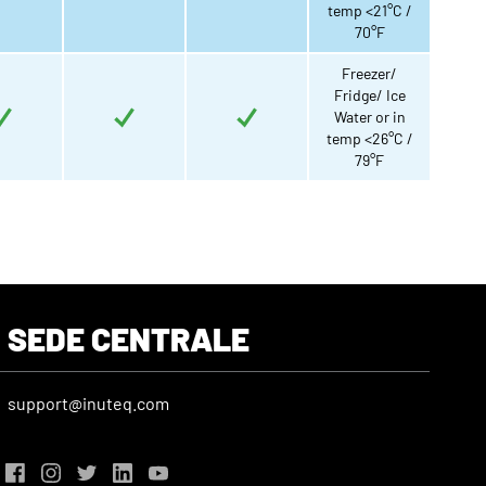
temp <21°C /
70°F
Freezer/
Fridge/ Ice
Water or in
temp <26°C /
79°F
SEDE CENTRALE
support@inuteq.com