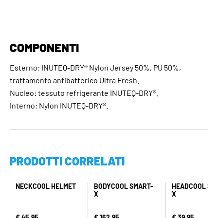
COMPONENTI
Esterno: INUTEQ-DRY® Nylon Jersey 50%, PU 50%,
trattamento antibatterico Ultra Fresh.
Nucleo: tessuto refrigerante INUTEQ-DRY®.
Interno: Nylon INUTEQ-DRY®.
PRODOTTI CORRELATI
NECKCOOL HELMET
BODYCOOL SMART-
HEADCOOL SM
X
X
€ 45,95
€ 162,95
€ 39,95