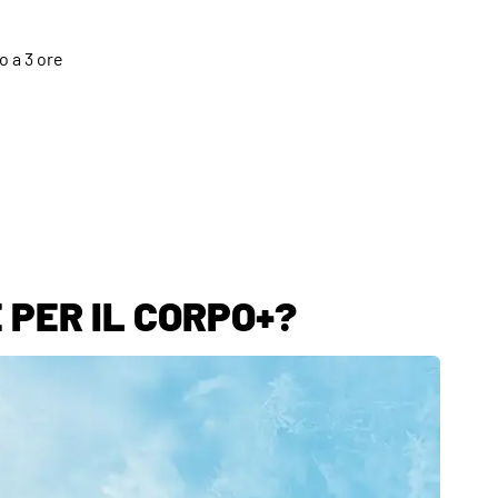
o a 3 ore
 PER IL CORPO+?