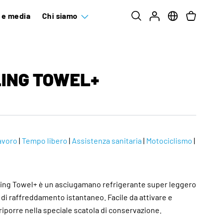
e e media
Chi siamo
LING TOWEL+
avoro
|
Tempo libero
|
Assistenza sanitaria
|
Motociclismo
|
ing Towel+ è un asciugamano refrigerante super leggero
di raffreddamento istantaneo. Facile da attivare e
iporre nella speciale scatola di conservazione.