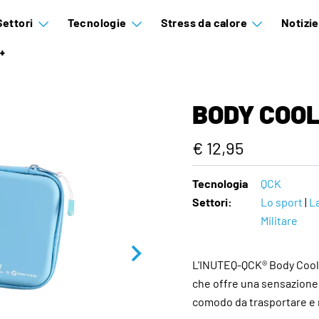
Settori
Tecnologie
Stress da calore
Notizi
+
BODY COO
€ 12,95
Tecnologia
QCK
Settori:
Lo sport
|
L
Militare
L'INUTEQ-QCK® Body Cool
che offre una sensazione 
comodo da trasportare e r