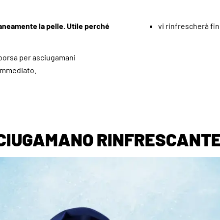
aneamente la pelle. Utile perché
vi rinfrescherà fin
 borsa per asciugamani
 immediato.
SCIUGAMANO RINFRESCANTE