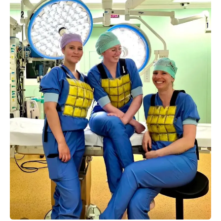
Übermäßiges Schwitzen und durchnässte Kleidung
Erhöhte Herzfrequenz
Unbehagen
Erhöhte Müdigkeit
Konzentrationsverlust (um bis zu 40 %)
Langsamere Reaktionszeiten, was die Sicherheit
beeinträchtigen kann
Kühlwesten
bieten eine effektive, benutzerfreundliche
und einfach zu implementierende Lösung für das
Gesundheitswesen. Indem sie die thermische Belastung
reduzieren, helfen sie dem medizinischen Personal, sich
wohl zu fühlen, aufmerksam und konzentriert zu bleiben -
und gewährleisten so höchste Pflege- und
Sicherheitsstandards, selbst bei den anspruchsvollsten
Verfahren.