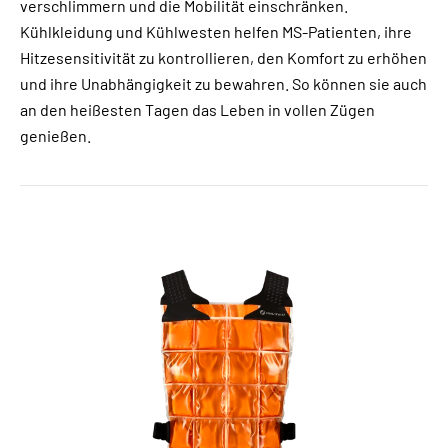
verschlimmern und die Mobilität einschränken.
Menschen mit Diabetes gewährleistet wird. Schützen Sie
Kühlkleidung und Kühlwesten helfen MS-Patienten, ihre
Insulin immer vor extremen Temperaturen und direkter
Hitzesensitivität zu kontrollieren, den Komfort zu erhöhen
Sonneneinstrahlung und entsorgen Sie Insulin, das
und ihre Unabhängigkeit zu bewahren. So können sie auch
außerhalb des empfohlenen Bereichs oder nach Ablauf
an den heißesten Tagen das Leben in vollen Zügen
des Verfallsdatums gelagert wurde, um sicherzustellen,
genießen.
dass es sicher, stabil und wirksam bleibt - und Menschen
mit Diabetes dabei hilft, ihre Gesundheit mit Zuversicht zu
verwalten.
Warum 15° C ideal sind
Die Lagerung von Insulin bei 15 °C trägt dazu bei,
dass es während der gesamten Verwendungsdauer
stabil und wirksam bleibt
Bei niedrigeren Raumtemperaturen verlangsamt
sich der Abbau der Insulinmoleküle, wodurch das
Risiko eines Wirkungsverlustes verringert wird
Bei einer Temperatur von 15 Grad Celsius lässt sich