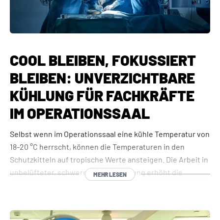
COOL BLEIBEN, FOKUSSIERT
BLEIBEN: UNVERZICHTBARE
KÜHLUNG FÜR FACHKRÄFTE
IM OPERATIONSSAAL
Selbst wenn im Operationssaal eine kühle Temperatur von
18-20 °C herrscht, können die Temperaturen in den
Schutzkitteln auf tropische Werte ansteigen. Die Arbeit in
unbelüfteter, schwerer Schutzkleidung erhöht die
MEHR LESEN
thermische Belastung erheblich - die Temperatur unter
diesen Kleidungsstücken steigt auf bis zu 36 °C.
Für Chirurgen und OP-Personal führt dies zu: