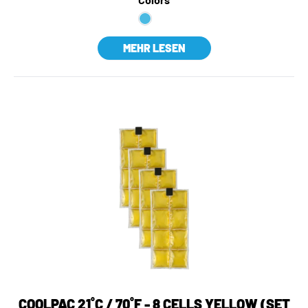
MEHR LESEN
COOLPAC 21˚C / 70˚F - 8 CELLS YELLOW (SET