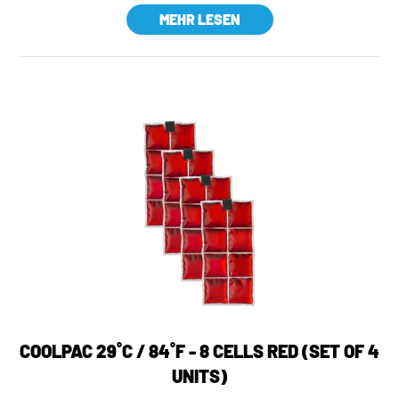
MEHR LESEN
COOLPAC 29˚C / 84˚F - 8 CELLS RED (SET OF 4
UNITS)