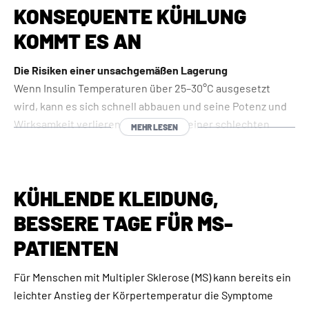
Lesen Sie die vollständige Studie
HIER
KONSEQUENTE KÜHLUNG
KOMMT ES AN
Die Risiken einer unsachgemäßen Lagerung
Wenn Insulin Temperaturen über 25–30°C ausgesetzt
wird, kann es sich schnell abbauen und seine Potenz und
Wirksamkeit verlieren. Dies kann zu einer schlechten
MEHR LESEN
Blutzuckerkontrolle führen, was für Diabetiker
gefährliche Komplikationen zur Folge haben kann. Ebenso
sollte Insulin niemals eingefroren oder Temperaturen
KÜHLENDE KLEIDUNG,
unter 2 °C ausgesetzt werden, da dies ebenfalls seine
Struktur und Wirksamkeit zerstören kann.
BESSERE TAGE FÜR MS-
PATIENTEN
Die Lagerung von Insulin bei 15 °C wird während der
Verwendungszeit dringend empfohlen, da so die
Für Menschen mit Multipler Sklerose (MS) kann bereits ein
Wirksamkeit des Medikaments erhalten bleibt, ein Abbau
leichter Anstieg der Körpertemperatur die Symptome
verhindert und eine sichere Blutzuckerkontrolle für