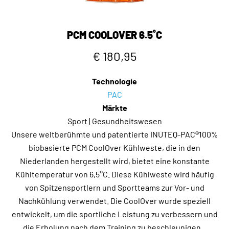
das Insulin bequem injizieren und verursacht
weniger Beschwerden als kälteres, gekühltes
Insulin
PCM COOLOVER 6.5˚C
Die Aufbewahrung von Insulin bei 15° C ist praktisch
€ 180,95
für Menschen, die keinen Zugang zu einer Kühlung
haben, insbesondere auf Reisen oder bei
Technologie
Stromausfällen
PAC
Reisen ist ein Teil des Lebens, der sich nicht vermeiden
Märkte
lässt, daher gibt es nur eine einzige Lösung. Tragen Sie
Sport | Gesundheitswesen
Ihre Diabetikermedikamente auf Reisen in einer Insulin-
Unsere weltberühmte und patentierte INUTEQ-PAC®100%
Reise-Kühltasche, um Ihr Insulin sicher und kühl zu halten.
biobasierte PCM CoolOver Kühlweste, die in den
Niederlanden hergestellt wird, bietet eine konstante
>
Kühltemperatur von 6,5°C. Diese Kühlweste wird häufig
Die INUTEQ Insulin-Reisekühltasche hält das verwendete
von Spitzensportlern und Sportteams zur Vor- und
Insulin bei einer konstanten Kühltemperatur von 15 Grad
Nachkühlung verwendet. Die CoolOver wurde speziell
Celsius etwa einen ganzen Tag lang kühl und sicher.
entwickelt, um die sportliche Leistung zu verbessern und
die Erholung nach dem Training zu beschleunigen.