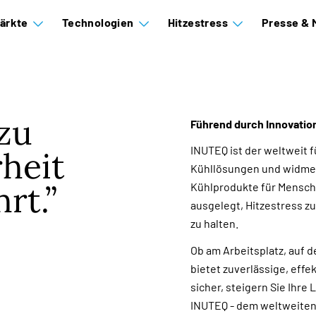
ärkte
Technologien
Hitzestress
Presse & 
zu
Führend durch Innovatio
INUTEQ ist der weltweit 
rheit
Kühllösungen und widmet 
rt.
Kühlprodukte für Mensch
ausgelegt, Hitzestress z
zu halten.
Ob am Arbeitsplatz, auf d
bietet zuverlässige, effe
sicher, steigern Sie Ihre
INUTEQ - dem weltweiten