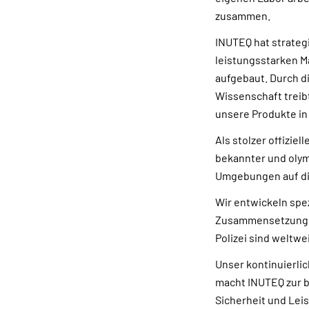
zusammen.
INUTEQ hat strateg
leistungsstarken M
aufgebaut. Durch d
Wissenschaft treibt
unsere Produkte in 
Als stolzer offizie
bekannter und olym
Umgebungen auf di
Wir entwickeln spez
Zusammensetzungen 
Polizei sind weltwei
Unser kontinuierli
macht INUTEQ zur b
Sicherheit und Lei