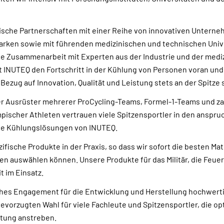
ische Partnerschaften mit einer Reihe von innovativen Untern
arken sowie mit führenden medizinischen und technischen Univ
ie Zusammenarbeit mit Experten aus der Industrie und der medi
 INUTEQ den Fortschritt in der Kühlung von Personen voran und s
Bezug auf Innovation, Qualität und Leistung stets an der Spitze 
ller Ausrüster mehrerer ProCycling-Teams, Formel-1-Teams und za
pischer Athleten vertrauen viele Spitzensportler in den anspru
e Kühlungslösungen von INUTEQ.
ifische Produkte in der Praxis, so dass wir sofort die besten Mat
auswählen können. Unsere Produkte für das Militär, die Feue
t im Einsatz.
ches Engagement für die Entwicklung und Herstellung hochwert
evorzugten Wahl für viele Fachleute und Spitzensportler, die op
stung anstreben.