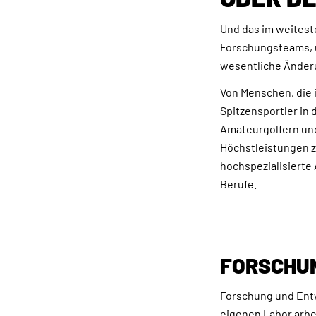
Und das im weitest
Forschungsteams, 
wesentliche Änderu
Von Menschen, die i
Spitzensportler in 
Amateurgolfern und
Höchstleistungen z
hochspezialisierte
Berufe.
FORSCHU
Forschung und Entw
eigenen Labor arbei