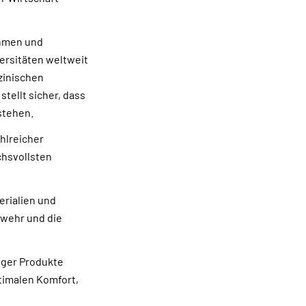
ehmen und
ersitäten weltweit
zinischen
tellt sicher, dass
stehen.
hlreicher
chsvollsten
erialien und
rwehr und die
iger Produkte
timalen Komfort,