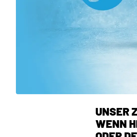
UNSER 
WENN HI
ODER D