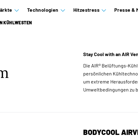
ärkte
Technologien
Hitzestress
Presse & 
ON KÜHLWESTEN
Stay Cool with an AIR Ve
Die AIR® Belüftungs-Kühlw
rm
persönlichen Kühltechnol
um extreme Herausforder
Umweltbedingungen zu b
BODYCOOL AIRV