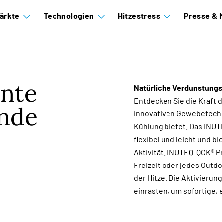
ärkte
Technologien
Hitzestress
Presse & 
ente
Natürliche Verdunstung
Entdecken Sie die Kraft 
nde
innovativen Gewebetechno
Kühlung bietet. Das INU
flexibel und leicht und b
Aktivität. INUTEQ-QCK® P
Freizeit oder jedes Outd
der Hitze. Die Aktivieru
einrasten, um sofortige,