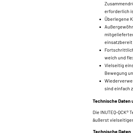
Zusammendrüc
erforderlich i
Überlegene Kü
Außergewöhnli
mitgeliefert
einsatzbereit 
Fortschrittl
weich und fle
Vielseitig ein
Bewegung und 
Wiederverwend
sind einfach 
Technische Daten 
Die INUTEQ-QCK® Tec
äußerst vielseitig
Technische Daten