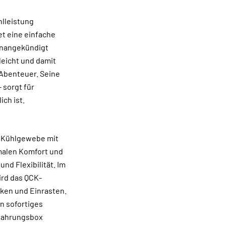
hlleistung
et eine einfache
 unangekündigt
leicht und damit
-Abenteuer. Seine
 sorgt für
ch ist.
s Kühlgewebe mit
imalen Komfort und
nd Flexibilität. Im
ird das QCK-
cken und Einrasten.
n sofortiges
ewahrungsbox