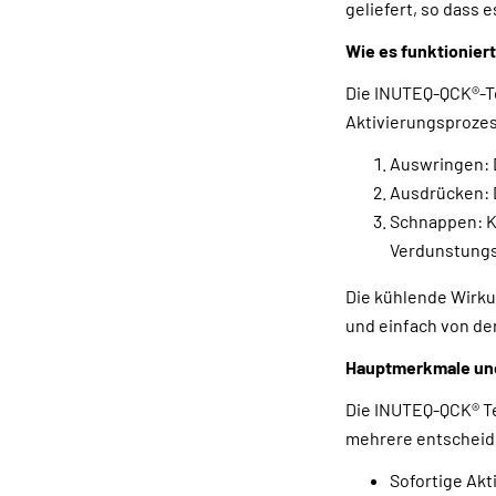
geliefert, so dass 
Wie es funktioniert
Die INUTEQ-QCK®-Te
Aktivierungsprozes
Auswringen: 
Ausdrücken: 
Schnappen: Kn
Verdunstungsp
Die kühlende Wirkun
und einfach von der
Hauptmerkmale und
Die INUTEQ-QCK® Te
mehrere entscheide
Sofortige Akt