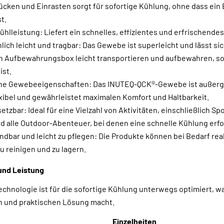
ken und Einrasten sorgt für sofortige Kühlung, ohne dass ein
st.
hlleistung: Liefert ein schnelles, effizientes und erfrischende
ch leicht und tragbar: Das Gewebe ist superleicht und lässt si
en Aufbewahrungsbox leicht transportieren und aufbewahren, so
ist.
iche Gewebeeigenschaften: Das INUTEQ-QCK®-Gewebe ist außerg
xibel und gewährleistet maximalen Komfort und Haltbarkeit.
setzbar: Ideal für eine Vielzahl von Aktivitäten, einschließlich Sp
alle Outdoor-Abenteuer, bei denen eine schnelle Kühlung erfor
bar und leicht zu pflegen: Die Produkte können bei Bedarf rea
zu reinigen und zu lagern.
und Leistung
hnologie ist für die sofortige Kühlung unterwegs optimiert, wa
en und praktischen Lösung macht.
Einzelheiten