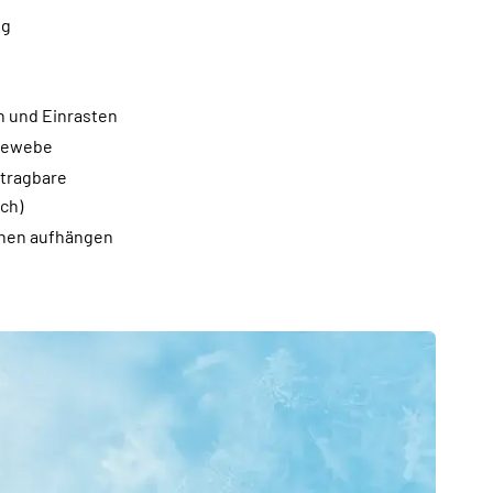
ng
 und Einrasten
lgewebe
 tragbare
ch)
nen aufhängen