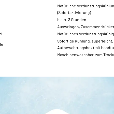
Natürliche Verdunstungskühlu
g
(Sofortaktivierung)
bis zu 3 Stunden
Auswringen, Zusammendrücken
al
Natürliches Verdunstungsküh
Sofortige Kühlung, superleicht,
le
Aufbewahrungsbox (mit Handtu
Maschinenwaschbar, zum Trock