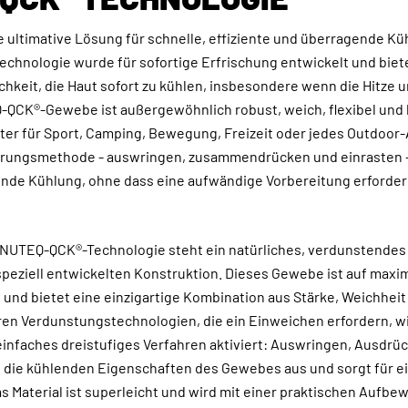
 ultimative Lösung für schnelle, effiziente und überragende Kü
echnologie wurde für sofortige Erfrischung entwickelt und biet
chkeit, die Haut sofort zu kühlen, insbesondere wenn die Hitze
QCK®-Gewebe ist außergewöhnlich robust, weich, flexibel und 
iter für Sport, Camping, Bewegung, Freizeit oder jedes Outdoor
ierungsmethode - auswringen, zusammendrücken und einrasten -
ende Kühlung, ohne dass eine aufwändige Vorbereitung erforderli
 INUTEQ-QCK®-Technologie steht ein natürliches, verdunstende
 speziell entwickelten Konstruktion. Dieses Gewebe ist auf max
und bietet eine einzigartige Kombination aus Stärke, Weichheit u
en Verdunstungstechnologien, die ein Einweichen erfordern, w
infaches dreistufiges Verfahren aktiviert: Auswringen, Ausdrü
t die kühlenden Eigenschaften des Gewebes aus und sorgt für ei
s Material ist superleicht und wird mit einer praktischen Aufb