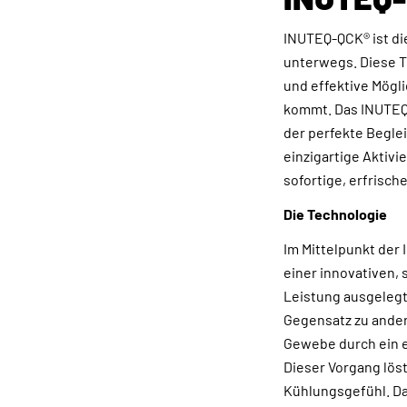
INUTEQ-QCK® ist die
unterwegs. Diese T
und effektive Mögli
kommt. Das INUTEQ-
der perfekte Begle
einzigartige Aktiv
sofortige, erfrisch
Die Technologie
Im Mittelpunkt der
einer innovativen,
Leistung ausgelegt 
Gegensatz zu ander
Gewebe durch ein e
Dieser Vorgang lös
Kühlungsgefühl. Da