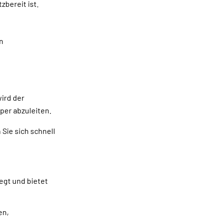
zbereit ist.
n
ird der
per abzuleiten.
 Sie sich schnell
egt und bietet
en,