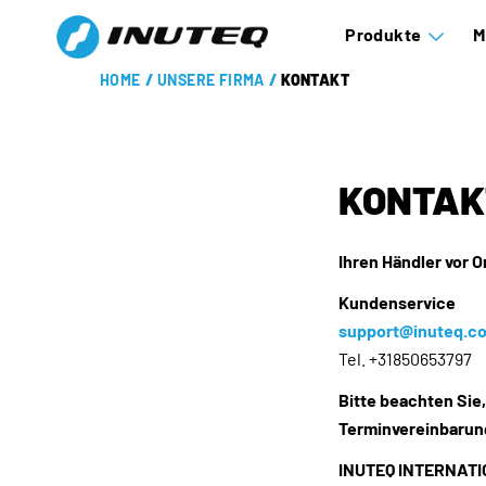
Produkte
M
HOME
/
UNSERE FIRMA
/
KONTAKT
KONTAK
Ihren Händler vor O
Kundenservice
support@inuteq.c
Tel. +31850653797
Bitte beachten Sie
Terminvereinbarung
INUTEQ INTERNATI