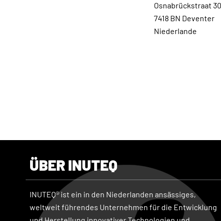
Osnabrückstraat 3
7418 BN Deventer
Niederlande
ÜBER INUTEQ
INUTEQ® ist ein in den Niederlanden ansässiges,
weltweit führendes Unternehmen für die Entwicklung
und Herstellung innovativer Technologien und