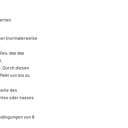
ierten
ser (normalerweise
ies, das das
t.
. Durch diesen
fekt von bis zu
seite des
chtes oder nasses
bedingungen von 8