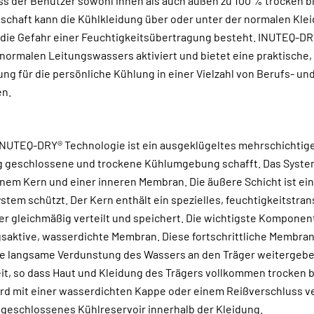
ss der Benutzer sowohl innen als auch außen zu 100 % trocken bl
nschaft kann die Kühlkleidung über oder unter der normalen Kle
die Gefahr einer Feuchtigkeitsübertragung besteht. INUTEQ-DRY
ormalen Leitungswassers aktiviert und bietet eine praktische
g für die persönliche Kühlung in einer Vielzahl von Berufs- un
n.
 INUTEQ-DRY® Technologie ist ein ausgeklügeltes mehrschichti
ig geschlossene und trockene Kühlumgebung schafft. Das Syste
inem Kern und einer inneren Membran. Die äußere Schicht ist ein
stem schützt. Der Kern enthält ein spezielles, feuchtigkeitstra
er gleichmäßig verteilt und speichert. Die wichtigste Komponent
saktive, wasserdichte Membran. Diese fortschrittliche Membran
ie langsame Verdunstung des Wassers an den Träger weitergeben
eit, so dass Haut und Kleidung des Trägers vollkommen trocken b
rd mit einer wasserdichten Kappe oder einem Reißverschluss v
ch geschlossenes Kühlreservoir innerhalb der Kleidung.