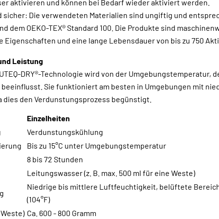
r aktivieren und können bei Bedarf wieder aktiviert werden.
 sicher: Die verwendeten Materialien sind ungiftig und entspr
nd dem OEKO-TEX® Standard 100. Die Produkte sind maschinen
le Eigenschaften und eine lange Lebensdauer von bis zu 750 Akt
und Leistung
NUTEQ-DRY®-Technologie wird von der Umgebungstemperatur, de
beeinflusst. Sie funktioniert am besten in Umgebungen mit niedr
da dies den Verdunstungsprozess begünstigt.
Einzelheiten
g
Verdunstungskühlung
ierung
Bis zu 15°C unter Umgebungstemperatur
8 bis 72 Stunden
Leitungswasser (z. B. max. 500 ml für eine Weste)
Niedrige bis mittlere Luftfeuchtigkeit, belüftete Bereic
g
(104°F)
e Weste)
Ca. 600 - 800 Gramm