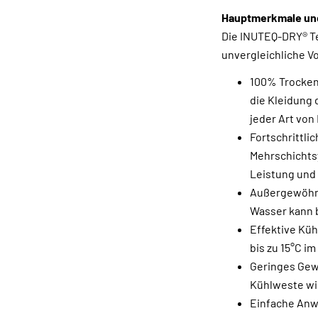
Hauptmerkmale und
Die INUTEQ-DRY® Te
unvergleichliche Vo
100% Trockenk
die Kleidung 
jeder Art von
Fortschrittli
Mehrschichts
Leistung und 
Außergewöhnli
Wasser kann b
Effektive Küh
bis zu 15°C i
Geringes Gewi
Kühlweste wi
Einfache Anw