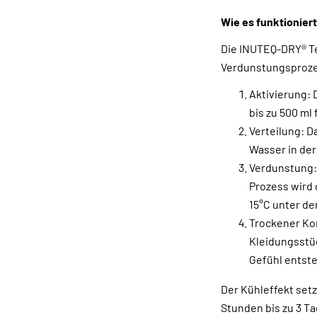
Wie es funktioniert
Die INUTEQ-DRY® Te
Verdunstungsprozes
Aktivierung: 
bis zu 500 ml
Verteilung: D
Wasser in der
Verdunstung:
Prozess wird 
15°C unter d
Trockener Ko
Kleidungsstüc
Gefühl entste
Der Kühleffekt set
Stunden bis zu 3 T