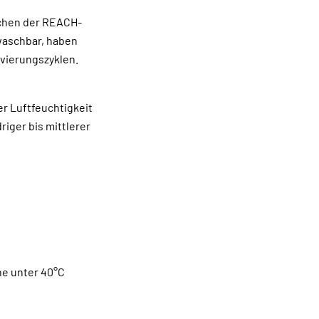
echen der REACH-
waschbar, haben
ivierungszyklen.
r Luftfeuchtigkeit
iger bis mittlerer
he unter 40°C