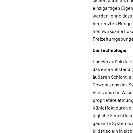
sicherzustellen, da
einzigartigen Eige
werden, ohne dass 
begrenzten Menge n
hochwirksame Lösun
Freizeitumgebunge
Die Technologie
Das Herzstück der
das eine vollständ
äußeren Schicht, e
Gewebe, das das Sy
Vlies, das das Wass
proprietäre atmung
Kühleffekt durch d
jegliche Feuchtigk
gesamte System wi
bildet so ein in si