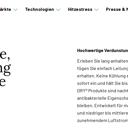
ärkte
Technologien
Hitzestress
Presse & 
e,
Hochwertige Verdunstun
Erleben Sie lang anhalte
ng
fügen Sie einfach Leitun
e
erhalten. Keine Kühlung e
sofort ein und hält Sie b
DRY® Produkte sind nach
antibakterielle Eigensch
bleiben. Entwickelt für 
und niedriger bis mittler
zunehmendem Luftstrom