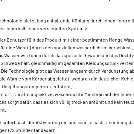
chnologie bietet lang anhaltende Kühlung durch einen kontroll
s innerhalb eines versiegelten Systems:
Der Benutzer füllt das Produkt mit einer bestimmten Menge Was
 für eine Weste) durch den speziellen wasserdichten Verschluss.
as Wasser wird dann durch das spezielle Gewebe und das Dochtvl
 Schwebe hält, gleichmäßig im gesamten Kleidungsstück verteil
 Die Technologie gibt das Wasser langsam durch Verdunstung ab
die Wärme vom Körper abgeleitet, wodurch ein deutlicher Kühlef
er Umgebungstemperatur entsteht.
mfort: Die atmungsaktive, wasserdichte Membran auf der Innen
ks sorgt dafür, dass es sich völlig trocken anfühlt und kein feu
ht.
zt sofort nach der Aktivierung ein und kann je nach Umgebungs
agen (72 Stunden) andauern.