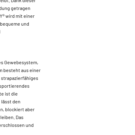
eibt. Dank dieser
idung getragen
® wird mit einer
, bequeme und
d
ges Gewebesystem,
m besteht aus einer
 strapazierfähiges
nsportierendes
e ist die
 lässt den
, blockiert aber
leiben. Das
erschlossen und