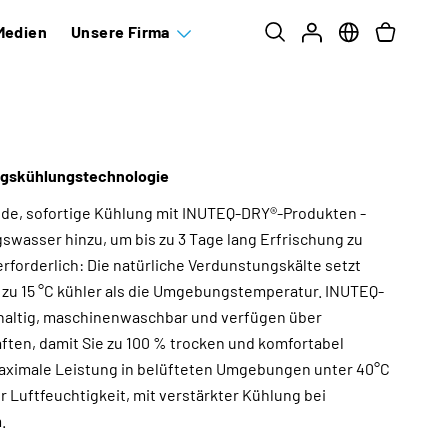
Medien
Unsere Firma
gskühlungstechnologie
nde, sofortige Kühlung mit INUTEQ-DRY®-Produkten -
gswasser hinzu, um bis zu 3 Tage lang Erfrischung zu
rforderlich: Die natürliche Verdunstungskälte setzt
is zu 15 °C kühler als die Umgebungstemperatur. INUTEQ-
haltig, maschinenwaschbar und verfügen über
aften, damit Sie zu 100 % trocken und komfortabel
maximale Leistung in belüfteten Umgebungen unter 40°C
er Luftfeuchtigkeit, mit verstärkter Kühlung bei
.