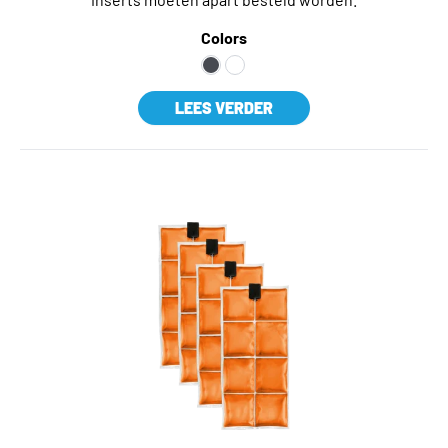
verdampingskoelingspet is eenvoudig te activeren met
Colors
water en ontworpen om je hoofd koel te houden, zodat je
gefocust en comfortabel blijft tijdens elke training of
wedstrijd.
LEES VERDER