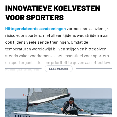
INNOVATIEVE KOELVESTEN
VOOR SPORTERS
Hittegerelateerde aandoeningen
vormen een aanzienlijk
risico voor sporters, niet alleen tijdens wedstrijden maar
ook tijdens veeleisende trainingen. Omdat de
temperaturen wereldwijd blijven stijgen en hittegolven
steeds vaker voorkomen, is het essentieel voor sporters
en sportorganisaties om prioriteit te geven aan effectieve
koelingstrategieën.
LEES VERDER
In de sport neemt het risico op hittestress en zon- of
hitteberoerte
toe, vooral tijdens intensieve trainingen op
warme, vochtige dagen. Dit risico is zelfs nog groter voor
spelers die terugkeren van een pauze en nog niet in
topconditie zijn. Het dragen van teamuniformen of
beschermende kleding kan het vermogen van het lichaam