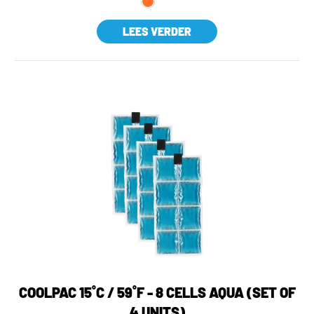
LEES VERDER
COOLPAC 15˚C / 59˚F - 8 CELLS AQUA (SET OF
4 UNITS)