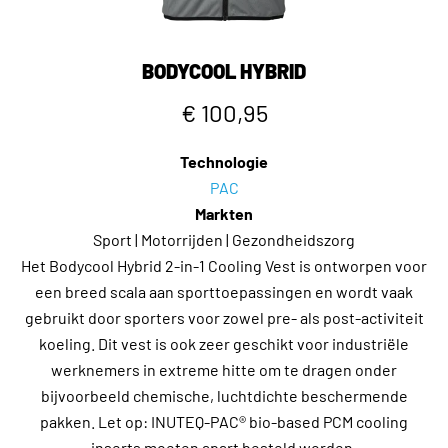
trainingen. Gemaakt van lichtgewicht,
superabsorberende polyvinyl koelstof, is het vest
eenvoudig te activeren en biedt het urenlang effectieve
BODYCOOL HYBRID
verkoeling. De ergonomische pasvorm zorgt voor een
€ 100,95
optimaal contact met het lichaam, waardoor zowel het
comfort als de koelwerking wordt gemaximaliseerd.
Technologie
PAC
De
Body Cooling Towel
is perfect voor snelle verkoeling
Markten
tijdens en na het sporten en biedt tot drie uur verkoeling.
Sport | Motorrijden | Gezondheidszorg
Activeer de handdoek eenvoudig door deze in water te
Het Bodycool Hybrid 2-in-1 Cooling Vest is ontworpen voor
dompelen, uit te knijpen, even uit te schudden voor direct
een breed scala aan sporttoepassingen en wordt vaak
verkoelend effect. Deze milieuvriendelijke, absorberende
gebruikt door sporters voor zowel pre- als post-activiteit
handdoek is ideaal om zweet weg te vegen, het herstel te
koeling. Dit vest is ook zeer geschikt voor industriële
versnellen en sportprestaties te ondersteunen.
werknemers in extreme hitte om te dragen onder
Voor gerichte verkoeling tijdens intense inspanning biedt
bijvoorbeeld chemische, luchtdichte beschermende
de sportieve
Headcool Power
cap tot acht uur lang
pakken. Let op: INUTEQ-PAC® bio-based PCM cooling
verkoeling. Deze lichtgewicht, comfortabele
inserts moeten apart besteld worden.