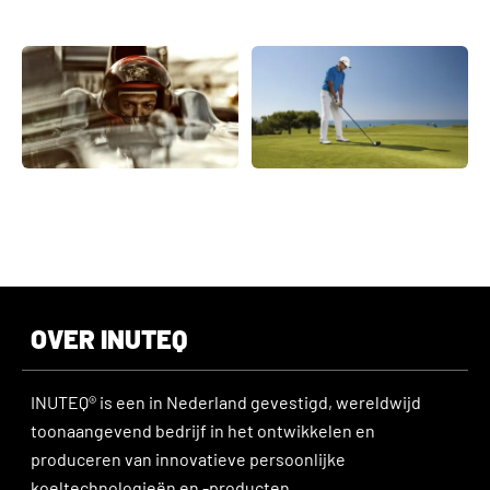
OVER INUTEQ
INUTEQ® is een in Nederland gevestigd, wereldwijd
toonaangevend bedrijf in het ontwikkelen en
produceren van innovatieve persoonlijke
koeltechnologieën en -producten.