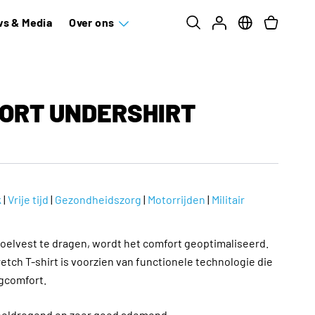
s & Media
Over ons
ORT UNDERSHIRT
k
|
Vrije tijd
|
Gezondheidszorg
|
Motorrijden
|
Militair
 koelvest te dragen, wordt het comfort geoptimaliseerd.
tretch T-shirt is voorzien van functionele technologie die
gcomfort.
sneldrogend en zeer goed ademend.