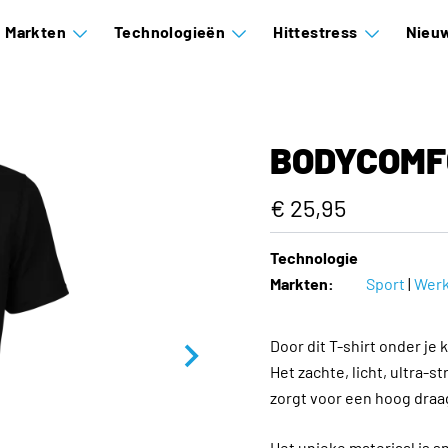
Markten
Technologieën
Hittestress
Nieuw
BODYCOMF
€ 25,95
Technologie
Markten:
Sport
|
Wer
Door dit T-shirt onder je
Het zachte, licht, ultra-s
zorgt voor een hoog draa
Het unieke materiaal is 