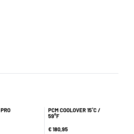
 PRO
PCM COOLOVER 15˚C /
59°F
€ 180,95