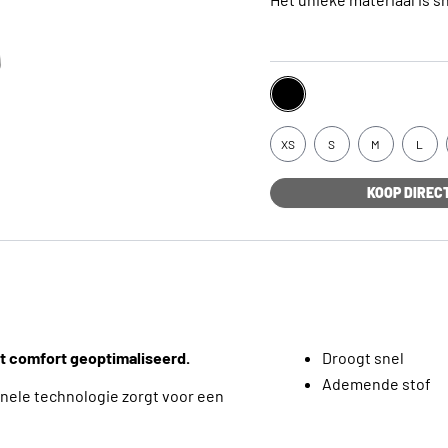
XS
S
M
L
KOOP DIREC
het comfort geoptimaliseerd.
Droogt snel
Ademende stof
ionele technologie zorgt voor een