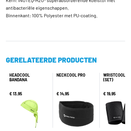
Kern: INUTEQ-H2O® superabsorberende koelstof met
antibacteriële eigenschappen.
Binnenkant: 100% Polyester met PU-coating.
GERELATEERDE PRODUCTEN
HEADCOOL
NECKCOOL PRO
WRISTCOOL P
BANDANA
(SET)
€ 13,95
€ 14,95
€ 19,95