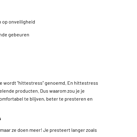
n op onveiligheid
gende gebeuren
te wordt "hittestress" genoemd. En hittestress
elende producten. Dus waarom zou je je
omfortabel te blijven, beter te presteren en
s
maar ze doen meer! Je presteert langer zoals