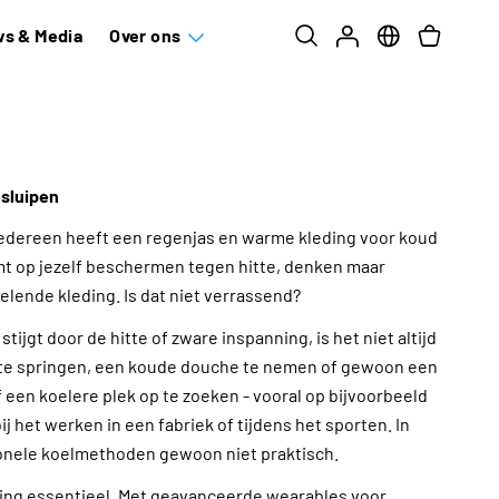
s & Media
Over ons
esluipen
edereen heeft een regenjas en warme kleding voor koud
mt op jezelf beschermen tegen hitte, denken maar
lende kleding. Is dat niet verrassend?
ijgt door de hitte of zware inspanning, is het niet altijd
r te springen, een koude douche te nemen of gewoon een
f een koelere plek op te zoeken - vooral op bijvoorbeeld
bij het werken in een fabriek of tijdens het sporten. In
tionele koelmethoden gewoon niet praktisch.
ing essentieel. Met geavanceerde wearables voor