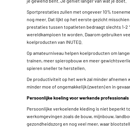
je gewend bent. Je geniet langer van wat je doet.
Sportprestaties zullen met ongeveer 10% toenemen
nog meer. Dat lijkt op het eerste gezicht misschien
prestaties tussen topatleten bedraagt slechts 1-2 %
wereldkampioen te worden. Daarom gebruiken veel
koelproducten van INUTEQ.
Op amateurniveau helpen koelproducten om langer 
trainen, meer spieropbouw en meer gewichtsverlie
spieren sneller te herstellen.
De productiviteit op het werk zal minder afnemen 
minder moe of ongemakkelijk (zweten) en in gevaarli
Persoonlijke koeling voor werkende professionals
Persoonlijke verkoelende kleding is niet beperkt to
werkomgevingen zoals de bouw, mijnbouw, landbouw,
gezondheidszorg en nog veel meer, waar blootstell