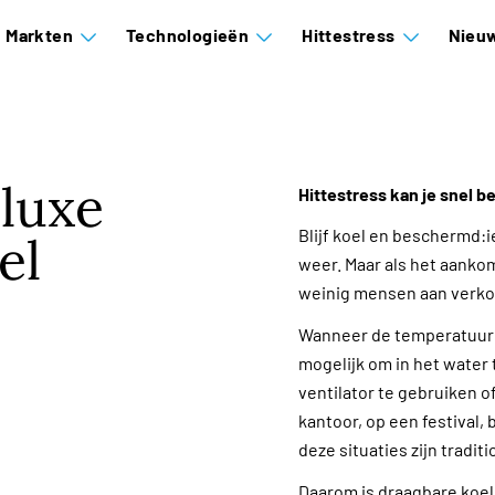
Markten
Technologieën
Hittestress
Nieuw
 luxe
Hittestress kan je snel b
Blijf koel en beschermd:
i
el
weer. Maar als het aanko
weinig mensen aan verkoe
Wanneer de temperatuur st
mogelijk om in het wate
ventilator te gebruiken o
kantoor, op een festival, 
deze situaties zijn tradi
Daarom is draagbare koel