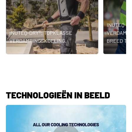
INUTEQ H2
INUTEQ-DRY®: TOPKLASSE
VERDAMPI
VERDAMPINGSKOELING.
BREED TO
TECHNOLOGIEËN IN BEELD