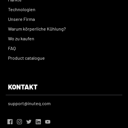
sportlichen Leistung leisten können.
Technologien
INUTEQ ist ein niederländisches Unternehmen, das sich
Unsere Firma
auf die Entwicklung und Produktion von innovativer
Kühlkleidung und Zubehör für Sportler, Industriearbeiter,
Warum körperliche Kühlung?
Polizei, Feuerwehr und Militär spezialisiert hat. Das
Wo zu kaufen
Unternehmen arbeitet mit Experten für
FAQ
Thermophysiologie und Hitzestress zusammen und
Product catalogue
verwendet fortschrittliche Materialien und Technologien,
um Kühlprodukte zu entwickeln, die effektiv und
angenehm zu tragen sind. Das INUTEQ-Sortiment umfasst
Kühlwesten, Kühltücher, Kühlmützen, Kühlhandtücher
KONTAKT
und Kühlarmbänder.
*Veröffentlicht in der Fachzeitschrift Medicine and
support@inuteq.com
Science in Sports and Exercise. Die Studie wurde von
einem Forscherteam der Universität von Canberra in
Australien durchgeführt.