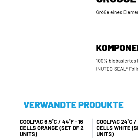
Größe eines Element
KOMPONE
100% biobasiertes 
INUTEQ-SEAL® Foli
VERWANDTE PRODUKTE
COOLPAC 6.5˚C / 44˚F - 16
COOLPAC 24˚C / 7
CELLS ORANGE (SET OF 2
CELLS WHITE (S
UNITS)
UNITS)