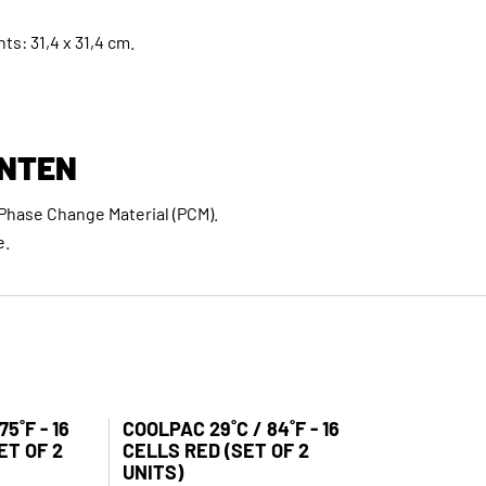
s: 31,4 x 31,4 cm.
NTEN
Phase Change Material (PCM).
e.
5˚F - 16
COOLPAC 29˚C / 84˚F - 16
ET OF 2
CELLS RED (SET OF 2
UNITS)