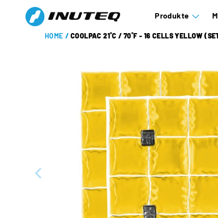
Produkte
M
HOME
/
COOLPAC 21˚C / 70˚F - 16 CELLS YELLOW (SE