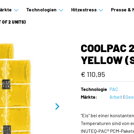
ärkte
Technologien
Hitzestress
Presse & 
T OF 2 UNITS)
COOLPAC 21
YELLOW (S
€ 110,95
Technologie
PAC
Märkte:
Arbeit
|
Ges
"Eis" bei einer konstant
Temperaturen sind von e
INUTEQ-PAC® PCM-Pakete 