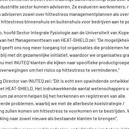
ndustriële sector kunnen adviseren. Ze evalueren werknemers, 
 adviseren zowel over hittestress managementplannen als ove
 hittestress binnenshuis en buitenshuis voor bedrijven aan te p
, hoofd Sector Integrale Fysiologie aan de Universiteit van Kop
 van het Managementteam van HEAT-SHIELD zei: “De mogelijkhe
 geeft ons nog meer toegang tot organisaties die problemen h
 blij met dit gezamenlijke initiatief, waardoor we organisaties gr
 nu met INUTEQ’ klanten die kijken naar specifieke productgroepe
verwegingen om het risico op hittestress te verminderen.”
ng Director van INUTEQ zei: “Dit is echt een opwindende ontwikk
et HEAT-SHIELD. Het indrukwekkende aantal wetenschappers v
um zal enorm helpen bij het herkennen en registreren van alle
eerde problemen, waarbij we met de allerbeste koelstrategie /
g zullen komen om hittestress te voorkomen en te bestrijden. W
ng naar zowel nieuwe als bestaande klanten te brengen”.