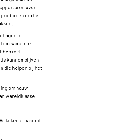
rapporteren over
r producten om het
akken.
enhagen in
id om samen te
ebben met
atis kunnen blijven
n die helpen bij het
eling om nauw
an wereldklasse
e kijken ernaar uit