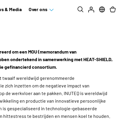
s & Media
Over ons
vereerd om een MOU (memorandum van
bben ondertekend in samenwerking met HEAT-SHIELD,
ie gefinancierd consortium.
uit twaalf wereldwijd gerenommeerde
ie zich inzetten om de negatieve impact van
p de werkvloer aan te pakken. INUTEQ is wereldwijd
ikkeling en productie van innovatieve persoonlijke
 is gespecialiseerd in technologie-gebaseerde
m hittestress te bestrijden en mensen koel te houden.