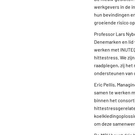
werkgevers in de i
hun bevindingen en
groeiende risico op
Professor Lars Nybo
Denemarken en lid
werken met INUTEQ
hittestress. We zijn
raadplegen, zij het
ondersteunen van o
Eric Pellis, Managi
samen te werken m
binnen het consorti
hittestressgerelat
koelkledingoplossin
om deze samenwerki