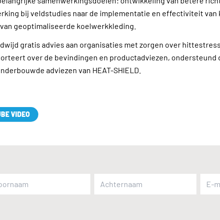
belangrijke samenwerkingsdoelen: ontwikkeling van betere richt
king bij veldstudies naar de implementatie en effectiviteit van
 van geoptimaliseerde koelwerkkleding.
wijd gratis advies aan organisaties met zorgen over hittestress
porteert over de bevindingen en productadviezen, ondersteund 
onderbouwde adviezen van HEAT-SHIELD.
BE VIDEO