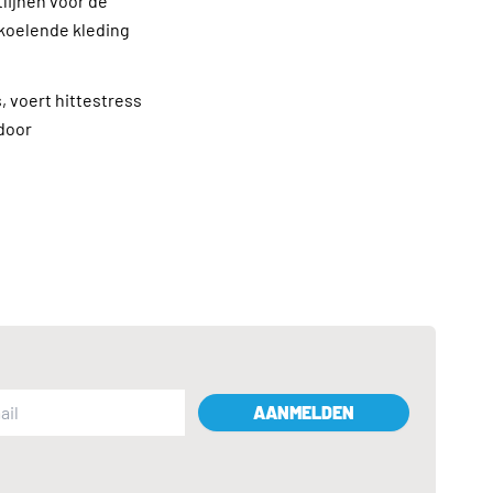
lijnen voor de
 koelende kleding
, voert hittestress
door
AANMELDEN