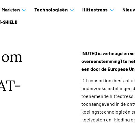
Markten
Technologieën
Hittestress
Nieuw
-SHIELD
g om
INUTEQ is verheugd en 
overeenstemming) te he
een door de Europese Un
AT-
Dit consortium bestaat 
onderzoeksinstellingen d
toenemende hittestress o
toonaangevend in de ontw
koelingstechnologieën en
koelvesten en -kleding o