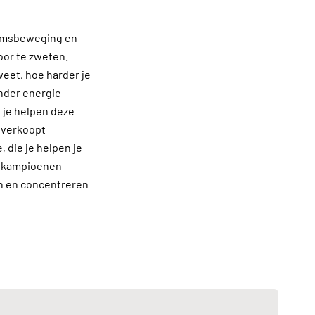
aamsbeweging en
oor te zweten.
weet, hoe harder je
inder energie
n je helpen deze
Q verkoopt
 die je helpen je
eldkampioenen
en en concentreren