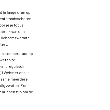
t je lange uren op
ngeafstandsschoten.
or je je focus
gebruik van een
je lichaamswarmte
tert.
haamstemperatuur op
zweten te
ermoregulatoir
J Webster et al.;
 waar je meerdere
atig zweten. Een
e kunnen zijn om de