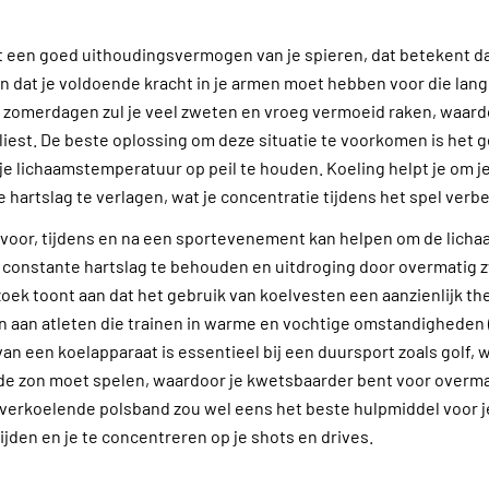
t een goed uithoudingsvermogen van je spieren, dat betekent da
en dat je voldoende kracht in je armen moet hebben voor die la
 zomerdagen zul je veel zweten en vroeg vermoeid raken, waardo
rliest. De beste oplossing om deze situatie te voorkomen is het 
je lichaamstemperatuur op peil te houden. Koeling helpt je om 
e hartslag te verlagen, wat je concentratie tijdens het spel verbe
 voor, tijdens en na een sportevenement kan helpen om de lic
n constante hartslag te behouden en uitdroging door overmatig 
ek toont aan dat het gebruik van koelvesten een aanzienlijk th
 aan atleten die trainen in warme en vochtige omstandigheden (
van een koelapparaat is essentieel bij een duursport zoals golf,
de zon moet spelen, waardoor je kwetsbaarder bent voor overm
 verkoelende polsband zou wel eens het beste hulpmiddel voor j
ijden en je te concentreren op je shots en drives.