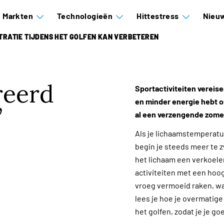
Markten
Technologieën
Hittestress
Nieuw
TRATIE TIJDENS HET GOLFEN KAN VERBETEREN
reerd
Sportactiviteiten vereise
en minder energie hebt om
al een verzengende zomer
Als je lichaamstemperatuu
begin je steeds meer te
het lichaam een verkoelen
activiteiten met een hoog
vroeg vermoeid raken, wat 
lees je hoe je overmatige
het golfen, zodat je je g