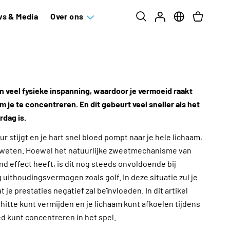
s & Media
Over ons
n veel fysieke inspanning, waardoor je vermoeid raakt
 je te concentreren. En dit gebeurt veel sneller als het
dag is.
r stijgt en je hart snel bloed pompt naar je hele lichaam,
 zweten. Hoewel het natuurlijke zweetmechanisme van
d effect heeft, is dit nog steeds onvoldoende bij
 uithoudingsvermogen zoals golf. In deze situatie zul je
je prestaties negatief zal beïnvloeden. In dit artikel
 hitte kunt vermijden en je lichaam kunt afkoelen tijdens
oed kunt concentreren in het spel.