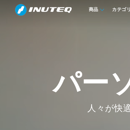
商品
カテゴ
パー
人々が快