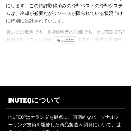
にします。この特許取得済みの冷却ベストの冷却システ
ムは、冷却が必要だがリソースが限られている状況向け
に特別に設計されています。
暑い日の散歩でも、K-9警察犬の訓練でも、INUTEQ-DRY®
蒸発冷却ベストは安全で効率的な方法で、必要な冷却を
もっと読む
提供します。少量の水で1～3日間ペットを冷やします。
ベストに水道水を入れ、余分な水を絞れば、すぐに冷却
ベストが使えます。
犬用クーリングベストの蒸発冷却技術は、洗濯機で洗え
て抗菌性もあり、耐久性のあるソリューションです。
犬用クーリングベストの蒸発冷却技術は耐久性に優れ、
INUTEQについて
洗濯機で洗えて抗菌性もあります。風量が多いほど、冷
却効果は高まります。
INUTEQ®はオランダを拠点に、画期的なパーソナルク
ーリング技術を駆使した商品製造 & 開発において、世