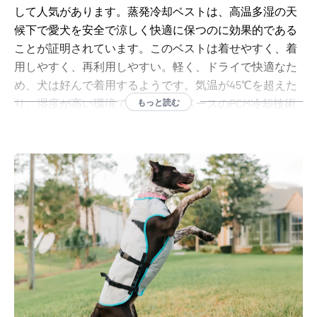
して人気があります。蒸発冷却ベストは、高温多湿の天
ひどい場合は命にかかわることもあります。INUTEQの冷
候下で愛犬を安全で涼しく快適に保つのに効果的である
却テクノロジーを使えば、熱中症を予防し、愛犬の安全
ことが証明されています。このベストは着せやすく、着
を守ることは簡単です。
用しやすく、再利用しやすい。軽く、ドライで快適なた
め、犬は好んで着用するようです。気温が45℃を超えた
り、湿度が高い環境では、バイオベースのPCM冷却技術
もっと読む
がさらなる快適性を提供します。
INUTEQは、ペットの飼い主が危険な気象条件から愛犬を
守るための革新的な冷却技術の最前線にいます。犬用ク
ーリングベストは、暑い夏の間、愛犬を涼しく保つ実証
済みのソリューションを提供します。
INUTEQの犬用クーリングベストは、現在、信頼できるパ
ートナーであるSuiticalとCani.coolからのみお求めいただ
けます。