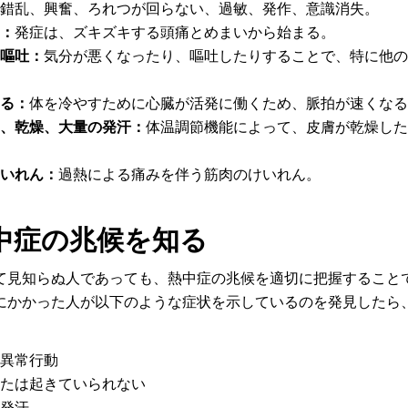
錯乱、興奮、ろれつが回らない、過敏、発作、意識消失。
：
発症は、ズキズキする頭痛とめまいから始まる。
嘔吐：
気分が悪くなったり、嘔吐したりすることで、特に他の
る：
体を冷やすために心臓が活発に働くため、脈拍が速くなる
、乾燥、大量の発汗：
体温調節機能によって、皮膚が乾燥した
いれん：
過熱による痛みを伴う筋肉のけいれん。
中症の兆候を知る
て見知らぬ人であっても、熱中症の兆候を適切に把握すること
にかかった人が以下のような症状を示しているのを発見したら
異常行動
たは起きていられない
発汗