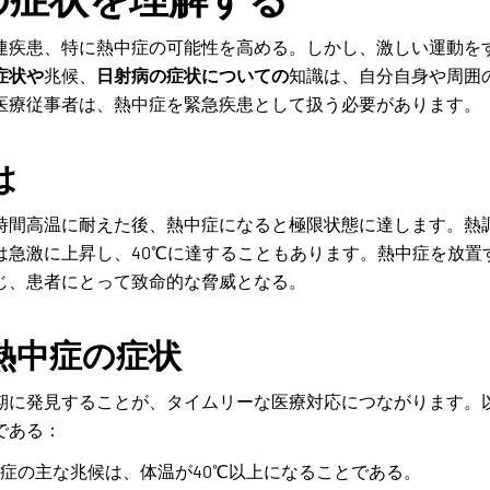
連疾患、特に熱中症の可能性を高める。しかし、激しい運動を
症状や
兆候、
日射病の症状についての
知識は、自分自身や周囲
医療従事者は、熱中症を緊急疾患として扱う必要があります。
は
時間高温に耐えた後、熱中症になると極限状態に達します。熱
は急激に上昇し、40℃に達することもあります。熱中症を放置
じ、患者にとって致命的な脅威となる。
熱中症の症状
期に発見することが、タイムリーな医療対応につながります。
である：
症の主な兆候は、体温が40℃以上になることである。