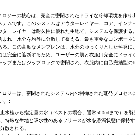
Y®テクノロジーの核心は、完全に密閉されたドライな冷却環境を作
ステムです。このシステムはアウターレイヤー、コア、インナ
ウターレイヤーは耐久性に優れた生地で、システムを保護する
含まれ、水分を均等に分散して蓄える。最も重要なコンポーネ
ある。この高度なメンブレンは、水分のゆっくりとした蒸発に
気は完全に遮断するため、ユーザーの肌と衣服は完全にドライ
ャップまたはジップロックで密閉され、衣服内に自己完結型の
Y®テクノロジーは、密閉されたシステム内の制御された蒸発プロセ
ます：
止水栓から指定量の水（ベストの場合、通常500mlまで）を
、特殊な生地と吸水性のあるフリースが水を懸濁状態に保持す
分散される。