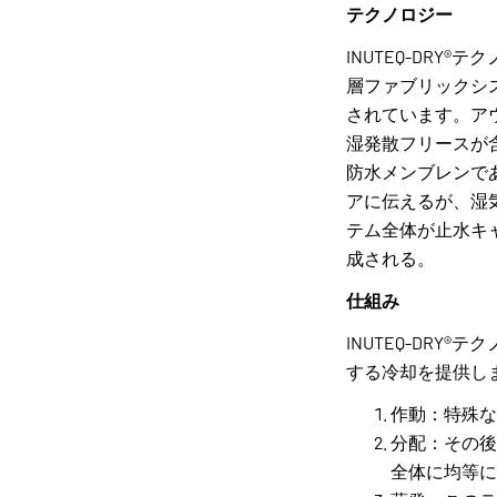
テクノロジー
INUTEQ-DR
層ファブリックシ
されています。ア
湿発散フリースが
防水メンブレンで
アに伝えるが、湿
テム全体が止水キ
成される。
仕組み
INUTEQ-DR
する冷却を提供し
作動：特殊な
分配：その後
全体に均等に