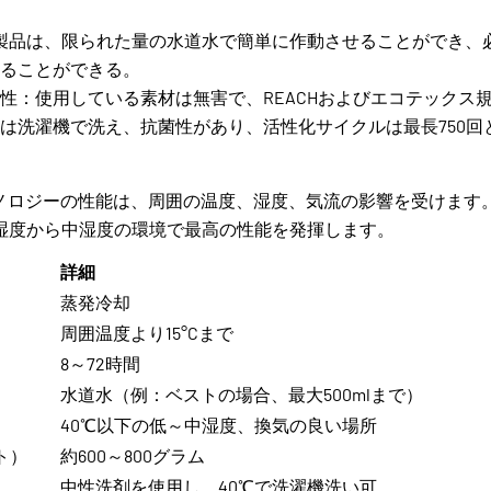
 製品は、限られた量の水道水で簡単に作動させることができ、
ることができる。
性：使用している素材は無害で、REACHおよびエコテックス規
は洗濯機で洗え、抗菌性があり、活性化サイクルは最長750回
Y®テクノロジーの性能は、周囲の温度、湿度、気流の影響を受けま
湿度から中湿度の環境で最高の性能を発揮します。
詳細
蒸発冷却
周囲温度より15°Cまで
8～72時間
水道水（例：ベストの場合、最大500mlまで）
40℃以下の低～中湿度、換気の良い場所
ト）
約600～800グラム
中性洗剤を使用し、40℃で洗濯機洗い可。