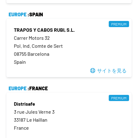
EUROPE
:SPAIN
PREMIUM
TRAPOS Y CABOS RUBI, S.L.
Carrer Motors 32
Pol. Ind. Comte de Sert
08755 Barcelona
Spain
サイトを見る
EUROPE
:FRANCE
PREMIUM
Distrisafe
3 rue Jules Verne 3
33187 Le Haillan
France