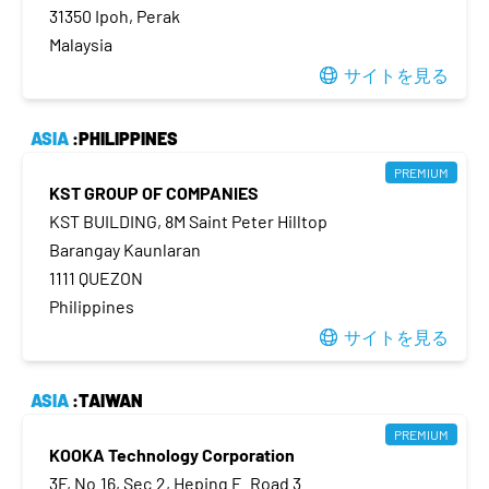
31350 Ipoh, Perak
Malaysia
サイトを見る
ASIA
:PHILIPPINES
PREMIUM
KST GROUP OF COMPANIES
KST BUILDING, 8M Saint Peter Hilltop
Barangay Kaunlaran
1111 QUEZON
Philippines
サイトを見る
ASIA
:TAIWAN
PREMIUM
KOOKA Technology Corporation
3F, No.16, Sec.2, Heping E. Road 3