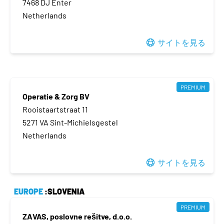
7468 DJ Enter
Netherlands
サイトを見る
PREMIUM
Operatie & Zorg BV
Rooistaartstraat 11
5271 VA Sint-Michielsgestel
Netherlands
サイトを見る
EUROPE
:SLOVENIA
PREMIUM
ZAVAS, poslovne rešitve, d.o.o.