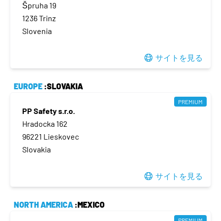
Špruha 19
1236 Trinz
Slovenia
サイトを見る
EUROPE
:SLOVAKIA
PREMIUM
PP Safety s.r.o.
Hradocka 162
96221 Lieskovec
Slovakia
サイトを見る
NORTH AMERICA
:MEXICO
PREMIUM