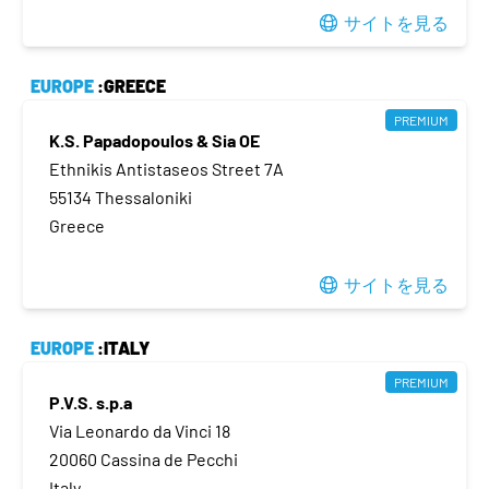
サイトを見る
EUROPE
:GREECE
PREMIUM
K.S. Papadopoulos & Sia OE
Ethnikis Antistaseos Street 7A
55134 Thessaloniki
Greece
サイトを見る
EUROPE
:ITALY
PREMIUM
P.V.S. s.p.a
Via Leonardo da Vinci 18
20060 Cassina de Pecchi
Italy