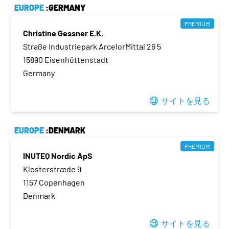
EUROPE
:GERMANY
PREMIUM
Christine Gessner E.K.
Straße Industriepark ArcelorMittal 26 5
15890 Eisenhüttenstadt
Germany
サイトを見る
EUROPE
:DENMARK
PREMIUM
INUTEQ Nordic ApS
Klosterstræde 9
1157 Copenhagen
Denmark
サイトを見る