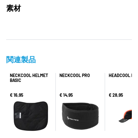
素材
関連製品
NECKCOOL HELMET
NECKCOOL PRO
HEADCOOL PO
BASIC
€ 16,95
€ 14,95
€ 28,95