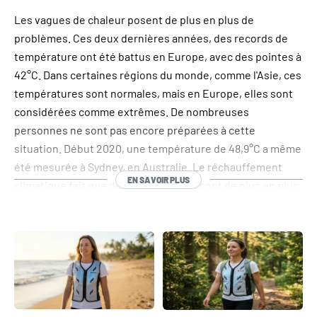
Les vagues de chaleur posent de plus en plus de
problèmes. Ces deux dernières années, des records de
température ont été battus en Europe, avec des pointes à
42°C. Dans certaines régions du monde, comme l'Asie, ces
températures sont normales, mais en Europe, elles sont
considérées comme extrêmes. De nombreuses
personnes ne sont pas encore préparées à cette
situation. Début 2020, une température de 48,9°C a même
été mesurée à Sydney, en Australie. Le réchauffement
EN SAVOIR PLUS
climatique fait que de telles chaleurs sont de plus en plus
fréquentes.
Il est donc judicieux de vous préparer, vous et vos
proches, à l'avenir. Les produits de refroidissement
INUTEQ vous permettent de vous protéger de la chaleur.
L'un des produits
les
plus populaires est la veste Bodycool
Smart-X. Cette veste légère et confortable fonctionne par