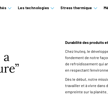
hés
Les technologies
Stress thermique
Mé
Durabilité des produits 
Chez Inuteq, le développe
 a
fondement de notre façon 
ure
de refroidissement qui am
en respectant l'environn
Dès le début, notre missi
travailler et à vivre dan
empreinte sur la planète.