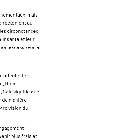
onnementaux, mais
 directement au
les circonstances.
ur santé et leur
ion excessive à la
'affecter les
le. Nous
. Cela signifie que
r de manière
tre vision du
 engagement
enir plus frais et