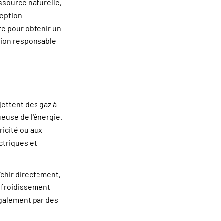
ssource naturelle,
ception
re pour obtenir un
tion responsable
jettent des gaz à
euse de l'énergie.
ricité ou aux
ctriques et
îchir directement,
efroidissement
également par des