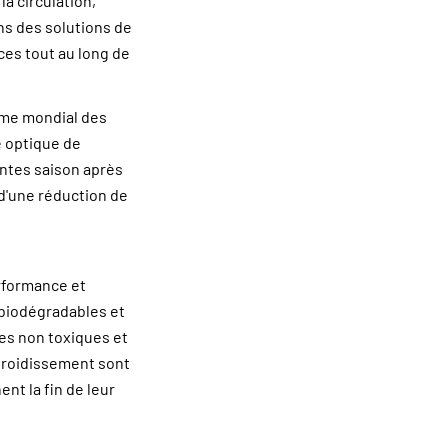
a circulation,
ns des solutions de
es tout au long de
lème mondial des
e optique de
antes saison après
 d'une réduction de
erformance et
 biodégradables et
ces non toxiques et
efroidissement sont
nt la fin de leur