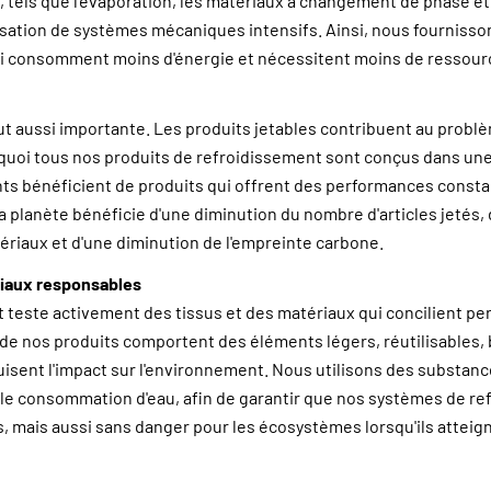
 tels que l'évaporation, les matériaux à changement de phase et l
ilisation de systèmes mécaniques intensifs. Ainsi, nous fournisso
i consomment moins d'énergie et nécessitent moins de ressourc
out aussi importante. Les produits jetables contribuent au prob
rquoi tous nos produits de refroidissement sont conçus dans un
nts bénéficient de produits qui offrent des performances const
la planète bénéficie d'une diminution du nombre d'articles jetés,
atériaux et d'une diminution de l'empreinte carbone.
riaux responsables
 teste activement des tissus et des matériaux qui concilient p
 de nos produits comportent des éléments légers, réutilisables,
uisent l'impact sur l'environnement. Nous utilisons des substan
ble consommation d'eau, afin de garantir que nos systèmes de r
 mais aussi sans danger pour les écosystèmes lorsqu'ils atteigne