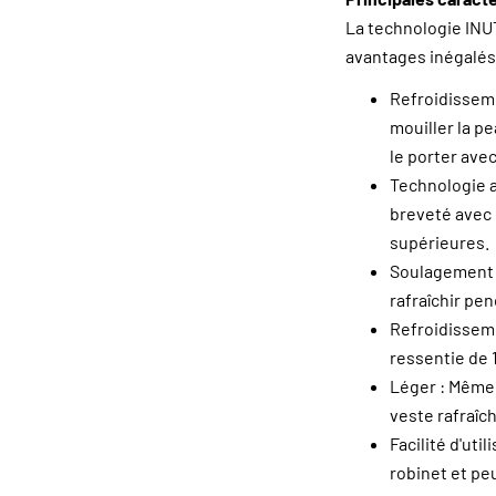
La technologie INU
avantages inégalés
Refroidisseme
mouiller la pe
le porter ave
Technologie a
breveté avec 
supérieures.
Soulagement e
rafraîchir pen
Refroidisseme
ressentie de 1
Léger : Même 
veste rafraîc
Facilité d'uti
robinet et pe