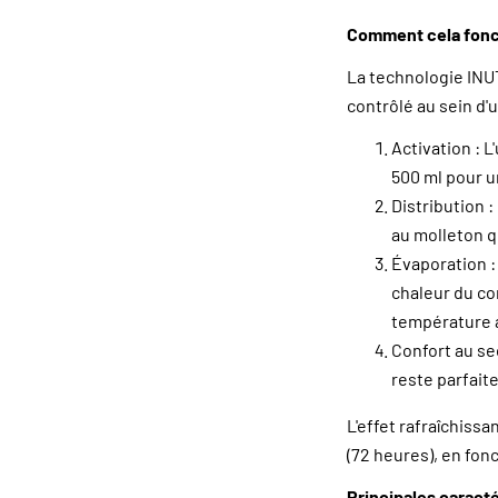
Comment cela fonct
La technologie INU
contrôlé au sein d'
Activation : L
500 ml pour un
Distribution 
au molleton q
Évaporation :
chaleur du co
température 
Confort au se
reste parfait
L'effet rafraîchiss
(72 heures), en fon
Principales caract