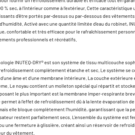
our fournir un refroidissement durable et efficace tout en gara
100 % sec, à l'intérieur comme à l'extérieur. Cette caractéristiqu
issants d'être portés par-dessus ou par-dessous des vêtements
 d'humidité. Activé avec une quantité limitée d'eau du robinet, 
ue, confortable et très efficace pour le rafraîchissement person
ements professionnels et récréatifs.
nologie INUTEQ-DRY® est son système de tissu multicouche sophi
refroidissement complètement étanche et sec. Le système se 
 d'une âme et d'une membrane intérieure. La couche extérieure e
ème. Le noyau contient un molleton spécial qui répartit et stocke
sant le plus important est la membrane imper-respirante brev
rmet à l'effet de refroidissement dû à la lente évaporation de 
 mais elle bloque complètement l'humidité, garantissant que la pe
isateur restent parfaitement secs. L'ensemble du système est f
 une fermeture à glissière, créant ainsi un réservoir de refroi
ieur du vêtement.