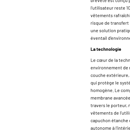
breveté est conçu p
l'utilisateur reste 
vêtements rafraîch
risque de transfert
une solution pratiq
éventail d'environn
La technologie
Le cœur de la tech
environnement de 
couche extérieure,
qui protège le syst
homogène. Le compo
membrane avancée pe
travers le porteur,
vêtements de l'util
capuchon étanche ou
autonome à l'intér