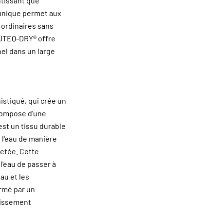
ntissant que
e unique permet aux
 ordinaires sans
INUTEQ-DRY® offre
nel dans un large
stiqué, qui crée un
compose d'une
st un tissu durable
 l'eau de manière
etée. Cette
l'eau de passer à
au et les
ermé par un
dissement