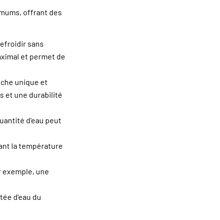
mums, offrant des
efroidir sans
maximal et permet de
uche unique et
 et une durabilité
uantité d'eau peut
sant la température
ar exemple, une
itée d'eau du