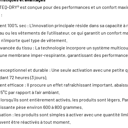
TEQ-DRY® est conçue pour des performances et un confort maxi
 :
nt 100% sec : L'innovation principale réside dans sa capacité à r
au ou les vêtements de l'utilisateur, ce qui garantit un confort 
c n'importe quel type de vêtement.
vancée du tissu : La technologie incorpore un système multico
une membrane imper-respirante, garantissant des performances
xceptionnel et durable : Une seule activation avec une petite q
dant 72 heures (3 jours).
nt efficace : Il procure un effet rafraîchissant important, abais
5°C par rapport à l'air ambiant.
lorsqu'ils sont entièrement activés, les produits sont légers. P
hissante pèse environ 600 à 800 grammes.
lisation : les produits sont simples à activer avec une quantité lim
uvent être réactivés à tout moment.