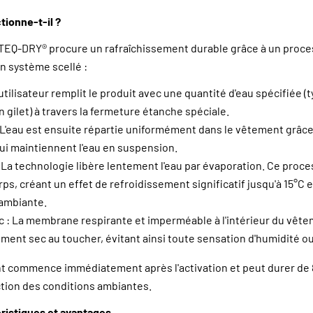
ionne-t-il ?
TEQ-DRY® procure un rafraîchissement durable grâce à un proce
un système scellé :
'utilisateur remplit le produit avec une quantité d'eau spécifiée 
 gilet) à travers la fermeture étanche spéciale.
: L'eau est ensuite répartie uniformément dans le vêtement grâce 
ui maintiennent l'eau en suspension.
 La technologie libère lentement l'eau par évaporation. Ce proc
rps, créant un effet de refroidissement significatif jusqu'à 15°C 
ambiante.
c : La membrane respirante et imperméable à l'intérieur du vêtem
ement sec au toucher, évitant ainsi toute sensation d'humidité 
ant commence immédiatement après l'activation et peut durer de 
ction des conditions ambiantes.
éristiques et avantages