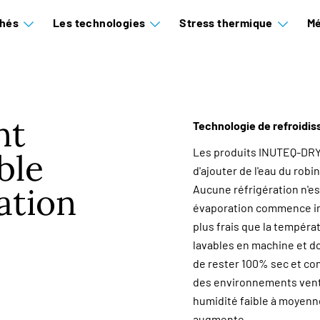
hés
Les technologies
Stress thermique
Mé
nt
Technologie de refroidis
Les produits INUTEQ-DRY® 
ble
d'ajouter de l'eau du robi
ation
Aucune réfrigération n'es
évaporation commence im
plus frais que la tempér
lavables en machine et do
de rester 100% sec et c
des environnements venti
humidité faible à moyenne
augmente.