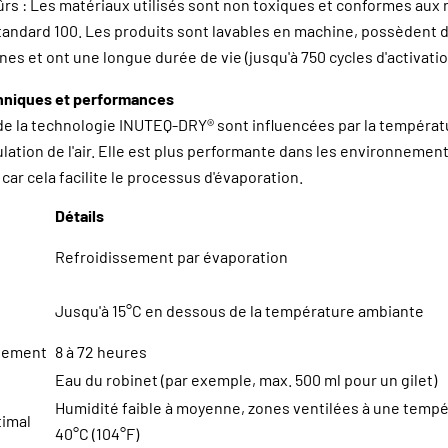
ûrs : Les matériaux utilisés sont non toxiques et conformes au
ndard 100. Les produits sont lavables en machine, possèdent 
es et ont une longue durée de vie (jusqu'à 750 cycles d'activatio
chniques et performances
e la technologie INUTEQ-DRY® sont influencées par la températ
culation de l'air. Elle est plus performante dans les environnement
ar cela facilite le processus d'évaporation.
Détails
Refroidissement par évaporation
Jusqu'à 15°C en dessous de la température ambiante
ssement
8 à 72 heures
Eau du robinet (par exemple, max. 500 ml pour un gilet)
Humidité faible à moyenne, zones ventilées à une tempé
imal
40°C (104°F)