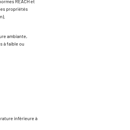
x normes REACH et
des propriétés
n).
ure ambiante,
s à faible ou
rature inférieure à