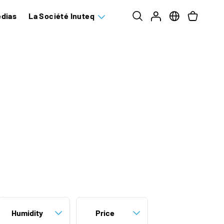
dias
La Société Inuteq
Humidity
Price