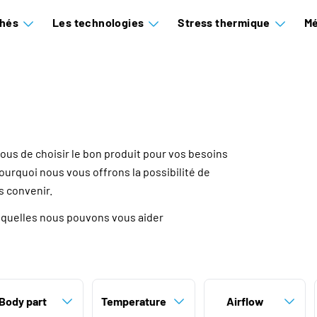
hés
Les technologies
Stress thermique
Mé
 vous de choisir le bon produit pour vos besoins
ourquoi nous vous offrons la possibilité de
s convenir.
esquelles nous pouvons vous aider
Body part
Temperature
Airflow