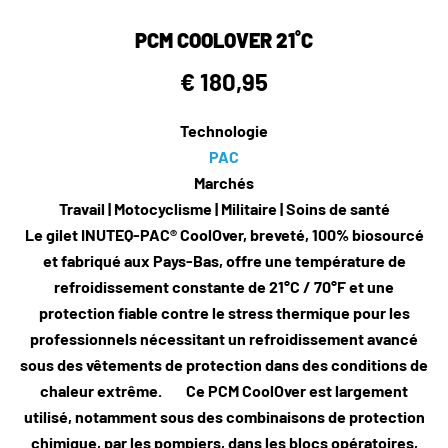
technologiques qui prennent en compte les limites
PCM COOLOVER 21˚C
physiologiques humaines. Respire® ; représente la pointe
de l'amélioration des performances humaines par la
€ 180,95
gestion de l'environnement, dans le cadre d'une évolution
plus large vers des systèmes guerriers intégrés. En
Technologie
neutralisant efficacement l'une des limitations de
PAC
performance les plus courantes &ndash ; le stress
Marchés
thermique &ndash ; Respire® ; permet aux combattants
Travail | Motocyclisme | Militaire | Soins de santé
de fonctionner au plus près de leur potentiel, quelles que
Le gilet INUTEQ-PAC® CoolOver, breveté, 100% biosourcé
soient les conditions environnementales.
et fabriqué aux Pays-Bas, offre une température de
refroidissement constante de 21°C / 70°F et une
Alors que les opérations militaires continuent d'exiger des
protection fiable contre le stress thermique pour les
performances de pointe dans des environnements de
professionnels nécessitant un refroidissement avancé
plus en plus divers et difficiles, des technologies telles
sous des vêtements de protection dans des conditions de
que Respire® ; deviendront des composants standard du
chaleur extrême. Ce PCM CoolOver est largement
kit de combat. Les unités équipées de ces systèmes
utilisé, notamment sous des combinaisons de protection
avancés de gestion de l'environnement personnel
chimique, par les pompiers, dans les blocs opératoires,