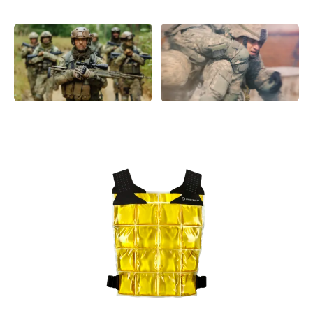
sera présenté en tant que nouveau produit/innovation à
MILIPOL
à Paris en novembre 2025, offre des capacités de
gestion thermique sans précédent grâce à une ingénierie
sophistiquée conçue explicitement pour les soldats et le
personnel militaire. Au cœur du système Respire® ; se
trouvent des canaux d'air exclusifs cartographiés pour le
corps avec une technologie de ventilation intégrée qui
crée un flux d'air constant directement contre la peau,
gérant efficacement la température corporelle même lors
d'activités de haute intensité.
La veste de ventilation Respire® ; représente une avancée
révolutionnaire dans la technologie de refroidissement
personnel, spécialement conçue pour relever ces défis et
maintenir une préparation au combat optimale quelles
que soient les conditions environnementales.
Le champ de bataille de demain exige des solutions