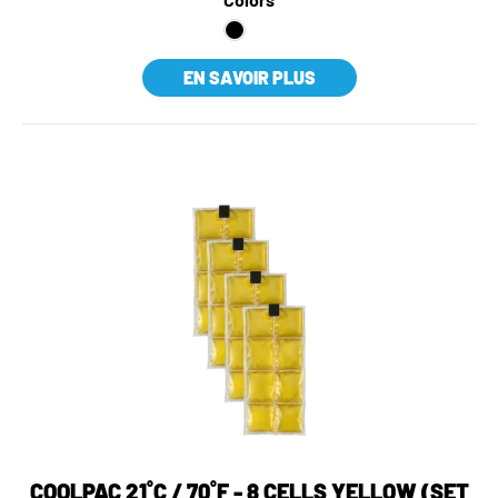
EN SAVOIR PLUS
COOLPAC 21˚C / 70˚F - 8 CELLS YELLOW (SET