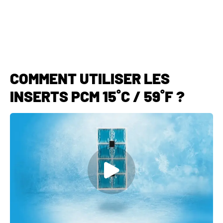
COMMENT UTILISER LES
INSERTS PCM 15˚C / 59˚F ?