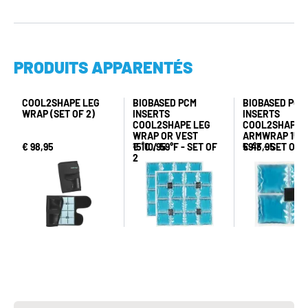
PRODUITS APPARENTÉS
COOL2SHAPE LEG
BIOBASED PCM
BIOBASED PCM
WRAP (SET OF 2)
INSERTS
INSERTS
COOL2SHAPE LEG
COOL2SHAPE
WRAP OR VEST
ARMWRAP 15˚C
€ 98,95
15˚C / 59°F - SET OF
€ 110,95
59°F - SET OF 2
€ 43,95
2