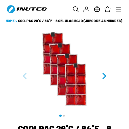
HOME
>
COOLPAC 29˚C / 84˚F - 8 CÉLULAS ROJO (JUEGO DE 4 UNIDADES)
COOLPAC 29˚C / 84˚F - 8