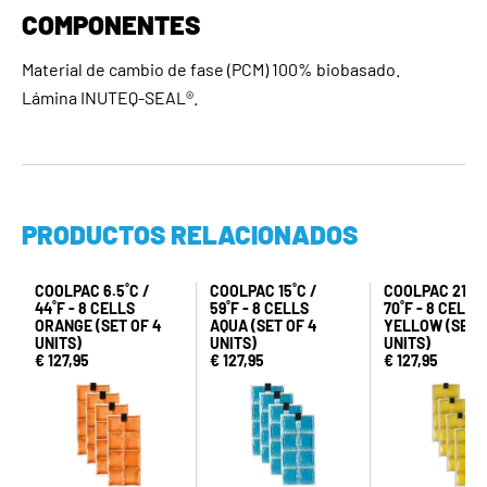
COMPONENTES
Material de cambio de fase (PCM) 100% biobasado.
Lámina INUTEQ-SEAL®.
PRODUCTOS RELACIONADOS
COOLPAC 6.5˚C /
COOLPAC 15˚C /
COOLPAC 21˚C 
44˚F - 8 CELLS
59˚F - 8 CELLS
70˚F - 8 CELLS
ORANGE (SET OF 4
AQUA (SET OF 4
YELLOW (SET 
UNITS)
UNITS)
UNITS)
€ 127,95
€ 127,95
€ 127,95