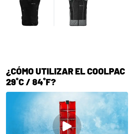
¿CÓMO UTILIZAR EL COOLPAC
29˚C / 84˚F?