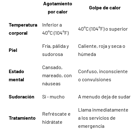
Agotamiento
Golpe de calor
por calor
Temperatura
Inferior a
40°C (104°F) o superior
corporal
40°C (104°F)
Fría, pálida y
Caliente, roja y seca o
Piel
sudorosa
húmeda
Cansado,
Estado
Confuso, inconsciente
mareado, con
mental
o convulsiones
náuseas
Sudoración
Sí - mucho
A menudo deja de sudar
Llama inmediatamente
Refréscate e
Tratamiento
a los servicios de
hidrátate
emergencia