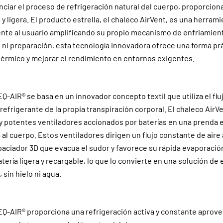
ciar el proceso de refrigeración natural del cuerpo, proporcio
y ligera. El producto estrella, el chaleco AirVent, es una herram
ente al usuario amplificando su propio mecanismo de enfriamien
ni preparación, esta tecnología innovadora ofrece una forma prá
térmico y mejorar el rendimiento en entornos exigentes.
Q-AIR® se basa en un innovador concepto textil que utiliza el fluj
 refrigerante de la propia transpiración corporal. El chaleco AirV
y potentes ventiladores accionados por baterías en una prenda
 al cuerpo. Estos ventiladores dirigen un flujo constante de aire 
paciador 3D que evacua el sudor y favorece su rápida evaporació
tería ligera y recargable, lo que lo convierte en una solución de
 sin hielo ni agua.
EQ-AIR® proporciona una refrigeración activa y constante aprov