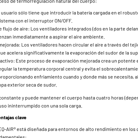
ceso de termorregulación natural del cuerpo:
 usuario sólo tiene que introducir la batería cargada en el robusto
istema con el interruptor ON/OFF.
flujo de aire: Los ventiladores integrados (dos en la parte delan
enzan inmediatamente a aspirar el aire ambiente.
ejorada: Los ventiladores hacen circular el aire a través del te
ue acelera significativamente la evaporación del sudor de la super
activo: Este proceso de evaporación mejorada crea un potente 
egular la temperatura corporal central y evita el sobrecalentamie
proporcionando enfriamiento cuando y donde más se necesita, a
opa exterior seca de sudor.
 constante y puede mantener el cuerpo hasta cuatro horas (depe
 uso ininterrumpido con una sola carga.
entajas clave
Q-AIR® está diseñada para entornos de alto rendimiento en los q
damentales: