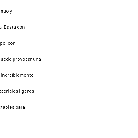
inuo y
a. Basta con
rpo, con
 puede provocar una
n increíblemente
teriales ligeros
stables para