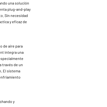
nando una solución
ienta plug-and-play
to. Sin necesidad
ctica y eficaz de
o de aire para
ent integra una
 especialmente
a través de un
n. El sistema
 enfriamiento
echando y