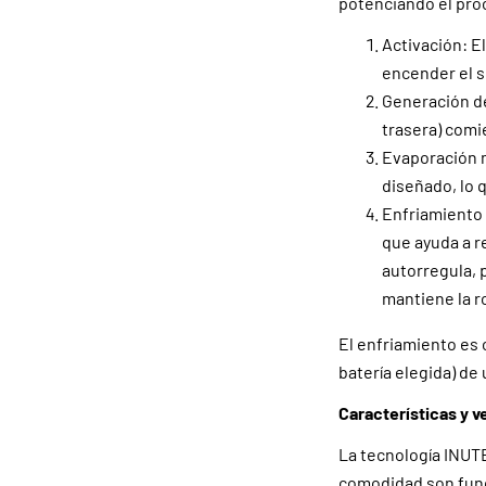
potenciando el pro
Activación: El
encender el s
Generación de 
trasera) comi
Evaporación m
diseñado, lo q
Enfriamiento 
que ayuda a r
autorregula, 
mantiene la r
El enfriamiento es
batería elegida) de
Características y v
La tecnología INUTE
comodidad son fun