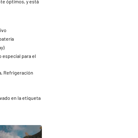
te óptimos, y está
tivo
batería
ay)
o especial para el
a, Refrigeración
vado en la etiqueta