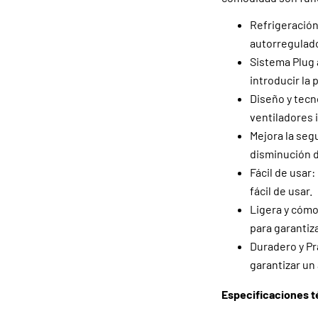
Refrigeración
autorregulado
Sistema Plug 
introducir la p
Diseño y tecn
ventiladores 
Mejora la seg
disminución de
Fácil de usar
fácil de usar.
Ligera y cómo
para garantiz
Duradero y Prá
garantizar un
Especificaciones t