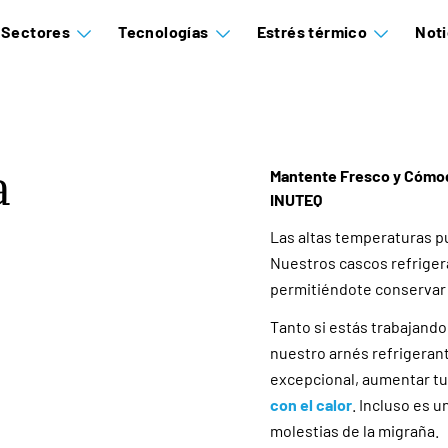
Sectores
Tecnologías
Estrés térmico
Noti
a
Mantente Fresco y Cómodo
INUTEQ
Las altas temperaturas pu
Nuestros cascos refriger
permitiéndote conservar 
Tanto si estás trabajando
nuestro arnés refrigeran
excepcional, aumentar tu
con el calor
. Incluso es u
molestias de la migraña.