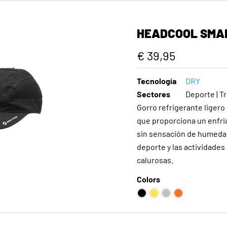
HEADCOOL SMA
€ 39,95
Tecnología
DRY
Sectores
Deporte | Tr
Gorro refrigerante liger
que proporciona un enfri
sin sensación de humedad.
deporte y las actividades 
calurosas.
Colors