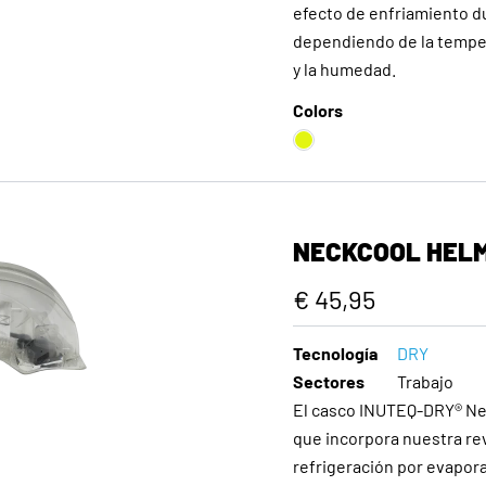
efecto de enfriamiento du
dependiendo de la tempera
y la humedad.
Colors
NECKCOOL HEL
€ 45,95
Tecnología
DRY
Sectores
Trabajo
El casco INUTEQ-DRY® Nec
que incorpora nuestra re
refrigeración por evapor