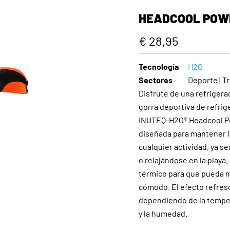
HEADCOOL POW
€ 28,95
Tecnología
H2O
Sectores
Deporte | Tr
Disfrute de una refrigera
gorra deportiva de refri
INUTEQ-H2O® Headcool Pow
diseñada para mantener l
cualquier actividad, ya s
o relajándose en la playa.
térmico para que pueda 
cómodo. El efecto refresc
dependiendo de la tempera
y la humedad.