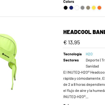
Colors
HEADCOOL BAN
€ 13,95
Tecnología
H2O
Sectores
Deporte | Tr
Sanidad
El INUTEQ-H2O® Headcool
rápida y cómodamente. El
de 2 a 8 horas dependien
el flujo de aire y la hum
INUTEQ-H2O®...