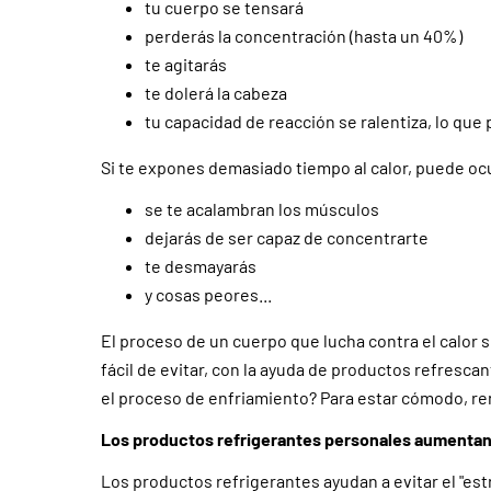
tu cuerpo se tensará
perderás la concentración (hasta un 40%)
te agitarás
te dolerá la cabeza
tu capacidad de reacción se ralentiza, lo que
Si te expones demasiado tiempo al calor, puede ocu
se te acalambran los músculos
dejarás de ser capaz de concentrarte
te desmayarás
y cosas peores...
El proceso de un cuerpo que lucha contra el calor se
fácil de evitar, con la ayuda de productos refresca
el proceso de enfriamiento? Para estar cómodo, re
Los productos refrigerantes personales aumentan
Los productos refrigerantes ayudan a evitar el "es