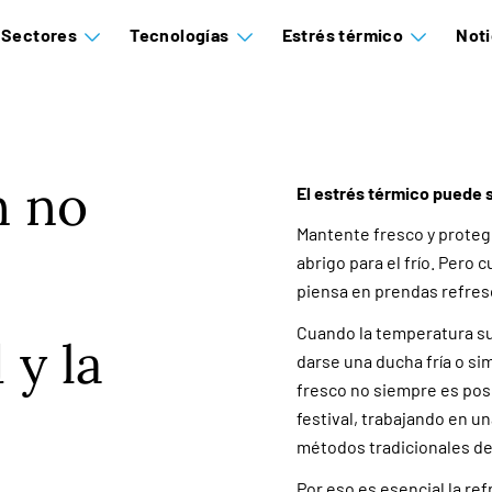
Sectores
Tecnologías
Estrés térmico
Noti
n no
El estrés térmico puede
Mantente fresco y proteg
abrigo para el frío. Pero 
piensa en prendas refre
Cuando la temperatura sub
 y la
darse una ducha fría o si
fresco no siempre es posi
festival, trabajando en un
métodos tradicionales de 
Por eso es esencial la ref