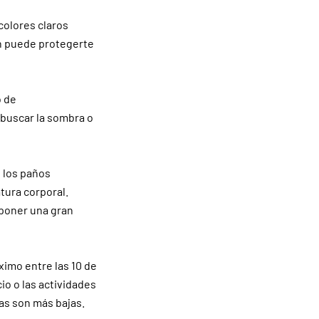
colores claros
én puede protegerte
o de
a buscar la sombra o
, los paños
tura corporal.
uponer una gran
ximo entre las 10 de
cio o las actividades
as son más bajas.