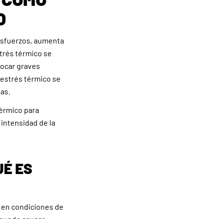
O
esfuerzos, aumenta
strés térmico se
vocar graves
 estrés térmico se
as.
térmico para
intensidad de la
UÉ ES
 en condiciones de