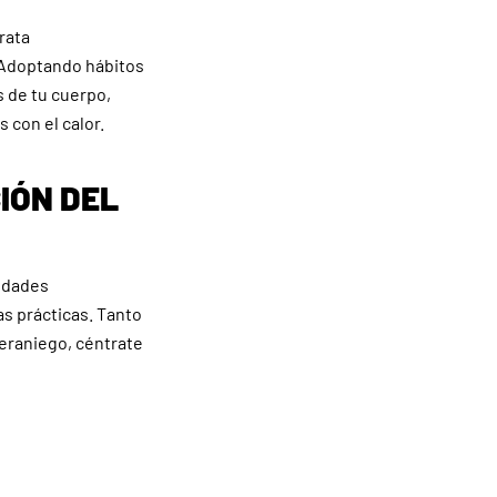
rata
 Adoptando hábitos
s de tu cuerpo,
 con el calor.
IÓN DEL
medades
s prácticas. Tanto
veraniego, céntrate