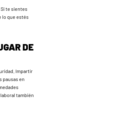
Si te sientes
 lo que estés
UGAR DE
uridad. Impartir
as pausas en
ermedades
 laboral también