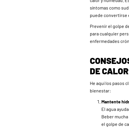
calor y humedad. E
síntomas como sudo
puede convertirse 
Prevenir el golpe de
para cualquier pers
enfermedades crón
CONSEJOS
DE CALOR
He aquí los pasos c
bienestar:
Mantente hid
El agua ayuda 
Beber mucha a
el golpe de ca