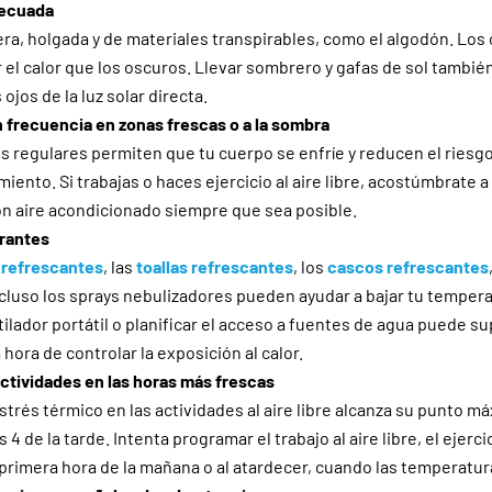
decuada
gera, holgada y de materiales transpirables, como el algodón. Los 
r el calor que los oscuros. Llevar sombrero y gafas de sol tambi
 ojos de la luz solar directa.
frecuencia en zonas frescas o a la sombra
 regulares permiten que tu cuerpo se enfríe y reducen el riesg
iento. Si trabajas o haces ejercicio al aire libre, acostúmbrate 
n aire acondicionado siempre que sea posible.
erantes
 refrescantes
, las
toallas refrescantes
, los
cascos refrescantes
luso los sprays nebulizadores pueden ayudar a bajar tu tempera
tilador portátil o planificar el acceso a fuentes de agua puede s
a hora de controlar la exposición al calor.
 actividades en las horas más frescas
strés térmico en las actividades al aire libre alcanza su punto má
s 4 de la tarde. Intenta programar el trabajo al aire libre, el ejerci
 primera hora de la mañana o al atardecer, cuando las temperatur