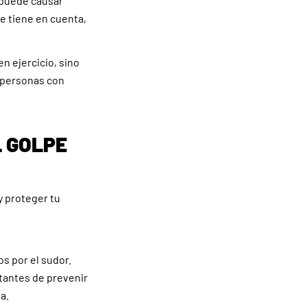
 puede causar
e tiene en cuenta,
en ejercicio, sino
s personas con
L GOLPE
y proteger tu
os por el sudor.
rtantes de prevenir
a.