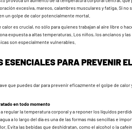
sto provoca un aumento de la temperatura corporal central, que
ración excesiva, mareos, calambres musculares y fatiga. Si no s
en un golpe de calor potencialmente mortal.
 calor es crucial, no sólo para quienes trabajan al aire libre o hac
ona expuesta a altas temperaturas. Los niños, los ancianos y la
icas son especialmente vulnerables.
 ESENCIALES PARA PREVENIR E
lave que puedes dar para prevenir eficazmente el golpe de calor 
ratado en todo momento
a regular la temperatura corporal y a reponer los líquidos perdid
gua a lo largo del día es una de las formas más sencillas e impo
lor. Evita las bebidas que deshidratan, como el alcohol o la cafeín