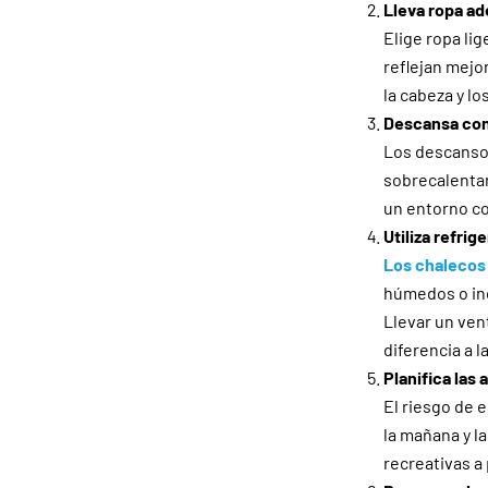
Lleva ropa a
Elige ropa li
reflejan mejo
la cabeza y los
Descansa con 
Los descansos
sobrecalentam
un entorno co
Utiliza refrig
Los chalecos
húmedos o inc
Llevar un ven
diferencia a l
Planifica las
El riesgo de e
la mañana y la
recreativas a