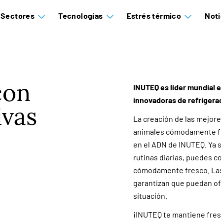
Sectores
Tecnologías
Estrés térmico
Noti
con
INUTEQ es líder mundial e
innovadoras de refrigera
ivas
La creación de las mejore
animales cómodamente fre
en el ADN de INUTEQ. Ya s
rutinas diarias, puedes c
cómodamente fresco. Las 
garantizan que puedan of
situación.
¡INUTEQ te mantiene fres