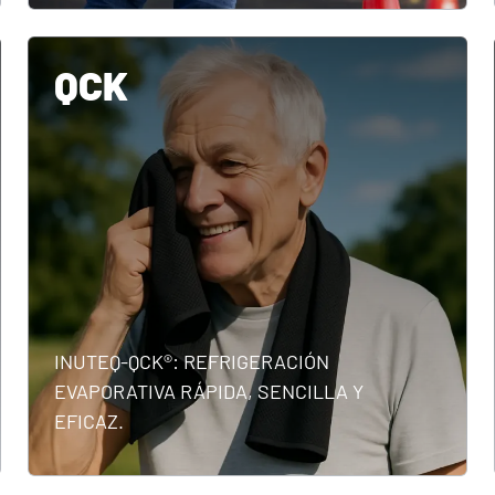
QCK
INUTEQ-QCK®: REFRIGERACIÓN
EVAPORATIVA RÁPIDA, SENCILLA Y
EFICAZ.