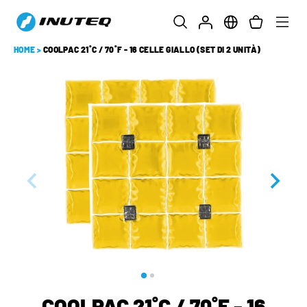
HOME
>
COOLPAC 21˚C / 70˚F - 16 CELLE GIALLO (SET DI 2 UNITÀ)
COOLPAC 21˚C / 70˚F - 16