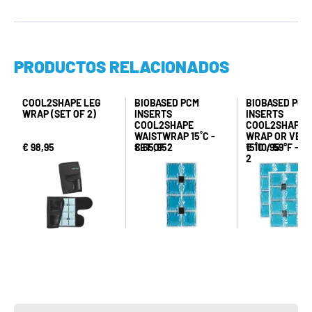
PRODUCTOS RELACIONADOS
COOL2SHAPE LEG
BIOBASED PCM
BIOBASED PCM
WRAP (SET OF 2)
INSERTS
INSERTS
COOL2SHAPE
COOL2SHAPE 
WAISTWRAP 15˚C -
WRAP OR VEST
€ 98,95
SET OF 2
€ 65,95
15˚C / 59°F - S
€ 110,95
2