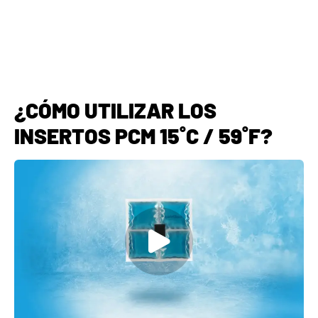
¿CÓMO UTILIZAR LOS
INSERTOS PCM 15˚C / 59˚F?