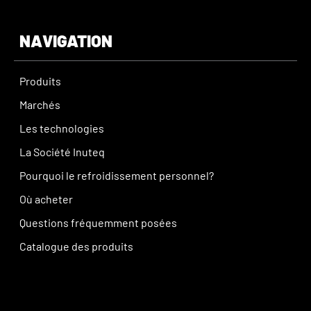
parfois des niveaux dangereux de 39°C (102,2°F) et
culminent parfois à 40,2°C (104,4°F). Ces
NAVIGATION
températures centrales élevées altèrent
considérablement les fonctions cognitives et la
Produits
réactivité physique, augmentant les risques de
Marchés
fatigue due à la chaleur et de coup de chaleur, en
particulier lorsque les pompiers doivent effectuer
Les technologies
des tâches physiques intenses dans des
La Société Inuteq
environnements à température élevée.
Pourquoi le refroidissement personnel?
Les pompiers effectuent souvent plusieurs tâches
en succession rapide avec de courtes périodes de
Où acheter
récupération. Les températures centrales
Questions fréquemment posées
continuent d'augmenter à chaque activité
Catalogue des produits
successive en raison d'un temps de refroidissement
insuffisant, pouvant atteindre des niveaux critiques.
Jusqu'à 50 % des décès de pompiers sont dus à des
accidents cardiaques soudains exacerbés par le