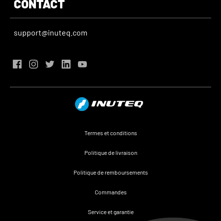
CONTACT
stress thermique.
L'exposition au stress thermique réduit les
support@inuteq.com
performances mentales, ralentit les temps de
réaction et nuit à la prise de décision. Cela
augmente le risque d'erreurs dans les tâches
critiques de lutte contre l'incendie.
Termes et conditions
Politique de livraison
Politique de remboursements
Commandes
Service et garantie