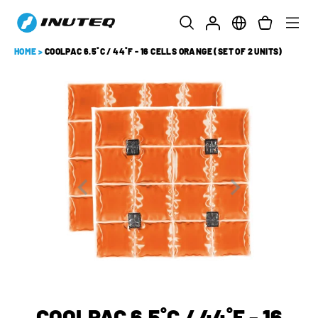
HOME
>
COOLPAC 6.5˚C / 44˚F - 16 CELLS ORANGE (SET OF 2 UNITS)
COOLPAC 6.5˚C / 44˚F - 16