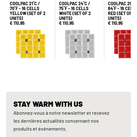
COOLPAC 21˚C /
COOLPAC 24˚C /
COOLPAC 29˚C 
70˚F - 16 CELLS
75˚F - 16 CELLS
84˚F - 16 CELL
YELLOW (SET OF 2
WHITE (SET OF 2
RED (SET OF 2
UNITS)
UNITS)
UNITS)
€ 110,95
€ 110,95
€ 110,95
STAY WARM WITH US
Abonnez-vous à notre newsletter et recevez
les dernières actualités concernant nos
produits et événements.