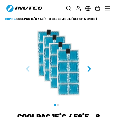
HOME
>
COOLPAC 15˚C / 59˚F - 8 CELLS AQUA (SET OF 4 UNITS)
COOLPAC 15˚C / 59˚F - 8