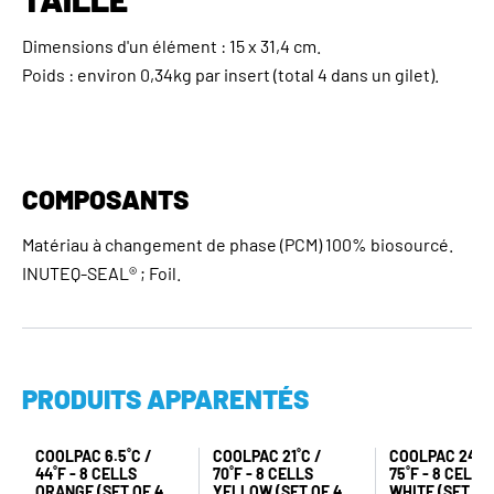
Dimensions d'un élément : 15 x 31,4 cm.
Poids : environ 0,34kg par insert (total 4 dans un gilet).
COMPOSANTS
Matériau à changement de phase (PCM) 100% biosourcé.
INUTEQ-SEAL® ; Foil.
PRODUITS APPARENTÉS
COOLPAC 6.5˚C /
COOLPAC 21˚C /
COOLPAC 24˚C 
44˚F - 8 CELLS
70˚F - 8 CELLS
75˚F - 8 CELLS
ORANGE (SET OF 4
YELLOW (SET OF 4
WHITE (SET OF